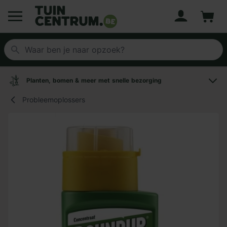
Account
Winke
Logo Tuincentrum.be
Planten, bomen & meer met snelle bezorging
Probleemoplossers