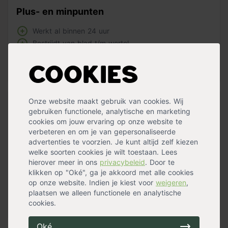
Plus- en minpunten
Werkt al binnen 24 uur
Bestrijdt van blad t/m wortel
Tegen vrijwel alle onkruiden
Chemisch middel
Cookies
Onze website maakt gebruik van cookies. Wij
Om onkruid te verdelgen is er geen betere dan Roundup.
gebruiken functionele, analytische en marketing
Dit is een totale onkruidbestrijder met systematische
cookies om jouw ervaring op onze website te
werking voor niet-verharde oppervlakken. Het bestrijdt
verbeteren en om je van gepersonaliseerde
alle onkruiden tot in de wortel en heeft geen nadelige
advertenties te voorzien. Je kunt altijd zelf kiezen
gevolgen voor de bodem.
welke soorten cookies je wilt toestaan. Lees
hierover meer in ons
privacybeleid
. Door te
De Concentraat is in 3 verschillende
klikken op "Oké", ga je akkoord met alle cookies
inhoudsverpakkingen verkrijgbaar.
op onze website. Indien je kiest voor
weigeren
,
Dit concentraat moet gemengd worden met water voor
plaatsen we alleen functionele en analytische
gebruik. Zaaien en planten is een week na gebruik weer
cookies.
Lees meer »
mogelijk. De concentraat is verkrijgbaar in 3
verschillende inhoudsverpakkingen.
Oké