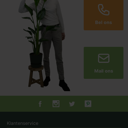
Bel ons
Mail ons
Tuincentrum.nl op Facebook
Tuincentrum.nl op Instagram
Tuincentrum.nl op Twitter
Tuincentrum.nl op Pin
Klantenservice