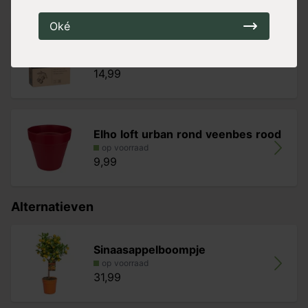
weg om ruimte te maken voor nieuwe bloei. De
gesnoeide takken zullen het eerste jaar geen vruchten
Oké
dragen.
Pokon Bio Fruitbomen Voeding
op voorraad
14,99
Elho loft urban rond veenbes rood
op voorraad
9,99
Alternatieven
Sinaasappelboompje
op voorraad
31,99