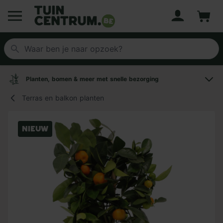
Account
Winke
Logo Tuincentrum.be
Planten, bomen & meer met snelle bezorging
Terras en balkon planten
Nieuw