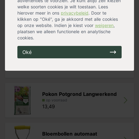
advertenties te voorzien. Je kunt altijd zelf kiezen
Standplaats
Halfschaduw
,
Zon
welke soorten cookies je wilt toestaan. Lees
Maximalehoogte
15 cm
hierover meer in ons
privacybeleid
. Door te
Bloemkleur
Wit
klikken op "Oké", ga je akkoord met alle cookies
Meer specificaties »
op onze website. Indien je kiest voor
weigeren
,
plaatsen we alleen functionele en analytische
Handig voor erbij
cookies.
Oké
Tuinknielkussen
op voorraad
6,99
Pokon Potgrond Langwerkend
op voorraad
13,49
Bloembollen automaat