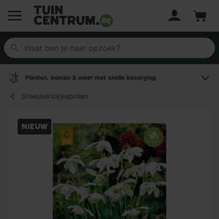
Account
Winke
Logo Tuincentrum.be
Planten, bomen & meer met snelle bezorging
Sneeuwklokjesbollen
Nieuw