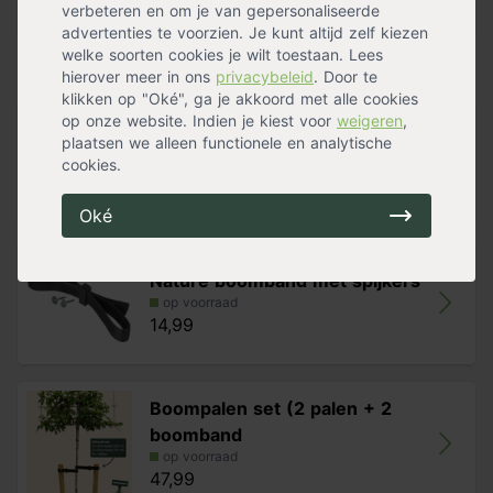
Herfstverkleuring
Geel
verbeteren en om je van gepersonaliseerde
Oorsprong: Hongarije
Meer specificaties »
advertenties te voorzien. Je kunt altijd zelf kiezen
welke soorten cookies je wilt toestaan. Lees
Let op: bij het kiezen van een boom is de stamomtrek
Handig voor erbij
hierover meer in ons
privacybeleid
. Door te
leidend. De bij de stamomtrek genoemde hoogte is
klikken op "Oké", ga je akkoord met alle cookies
slechts een indicatie. Dus aan de hoogte indicatie
op onze website. Indien je kiest voor
weigeren
,
kunnen geen rechten worden ontleend.
Boomband met gesp
plaatsen we alleen functionele en analytische
op voorraad
cookies.
11,99
Oké
Nature boomband met spijkers
op voorraad
14,99
Boompalen set (2 palen + 2
boomband
op voorraad
47,99