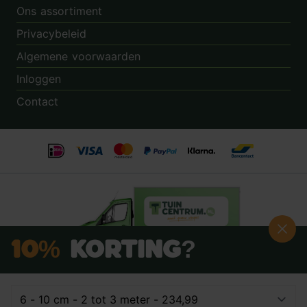
Ons assortiment
Privacybeleid
Algemene voorwaarden
Inloggen
Contact
10%
Korting?
Schrijf je nú in voor onze nieuwsbrief:
Beoordeling:
8.9
door
3.862
klanten
© 2014 - 2026 - Tuincentrum.nl B.V.