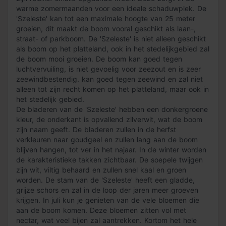
warme zomermaanden voor een ideale schaduwplek. De
'Szeleste' kan tot een maximale hoogte van 25 meter
groeien, dit maakt de boom vooral geschikt als laan-,
straat- of parkboom. De 'Szeleste' is niet alleen geschikt
als boom op het platteland, ook in het stedelijkgebied zal
de boom mooi groeien. De boom kan goed tegen
luchtvervuiling, is niet gevoelig voor zeezout en is zeer
zeewindbestendig. kan goed tegen zeewind en zal niet
alleen tot zijn recht komen op het platteland, maar ook in
het stedelijk gebied.
De bladeren van de 'Szeleste' hebben een donkergroene
kleur, de onderkant is opvallend zilverwit, wat de boom
zijn naam geeft. De bladeren zullen in de herfst
verkleuren naar goudgeel en zullen lang aan de boom
blijven hangen, tot ver in het najaar. In de winter worden
de karakteristieke takken zichtbaar. De soepele twijgen
zijn wit, viltig behaard en zullen snel kaal en groen
worden. De stam van de 'Szeleste' heeft een gladde,
grijze schors en zal in de loop der jaren meer groeven
krijgen. In juli kun je genieten van de vele bloemen die
aan de boom komen. Deze bloemen zitten vol met
nectar, wat veel bijen zal aantrekken. Kortom het hele