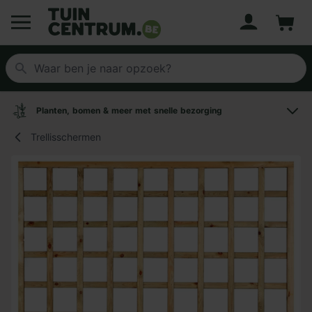
Account
Winke
Logo Tuincentrum.be
Planten, bomen & meer met snelle bezorging
Trellisschermen