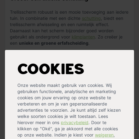
Trellisscherm robuust is een mooie toevoeging aan iedere
tuin. In combinatie met een dichte
schutting
, biedt een
trellisscherm afwisseling en een ruimtelijk effect.
Daarnaast kan het scherm bijzonder goed worden
gebruikt als ondergrond voor
klimplanten
. Zo creëer je
een
unieke en groene erfafscheiding
.
Trellisscherm robuust van grenenhout
Cookies
Dit trellisscherm is gemaakt van gladgeschaafd, groen
geïmpregneerd grenenhout. De latten zijn 1,3 cm dik en
4 cm breed. De mazen (vakjes) hebben een afmeting
Onze website maakt gebruik van cookies. Wij
van 15x15 cm. Het scherm is
RVS geschroefd
en
gebruiken functionele, analytische en marketing
eenvoudig op maat te maken. Daarnaast verkopen wij dit
cookies om jouw ervaring op onze website te
scherm in verschillende formaten. Het scherm is zowel
verbeteren en om je van gepersonaliseerde
horizontaal als verticaal te plaatsen.
advertenties te voorzien. Je kunt altijd zelf kiezen
welke soorten cookies je wilt toestaan. Lees
Een trellisscherm plaatsen
hierover meer in ons
privacybeleid
. Door te
Lees meer »
klikken op "Oké", ga je akkoord met alle cookies
Je kunt het scherm plaatsen door deze aan hardhouten
op onze website. Indien je kiest voor
weigeren
,
palen te bevestigen. Dit doe je met schermsteunen. Je