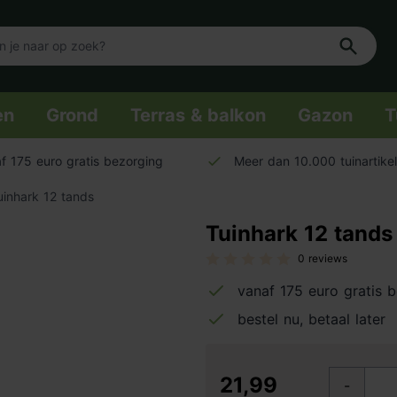
en
Grond
Terras & balkon
Gazon
T
f 175 euro gratis bezorging
Meer dan 10.000 tuinartike
uinhark 12 tands
Tuinhark 12 tands
0 reviews
vanaf 175 euro gratis 
bestel nu, betaal later
21,99
-