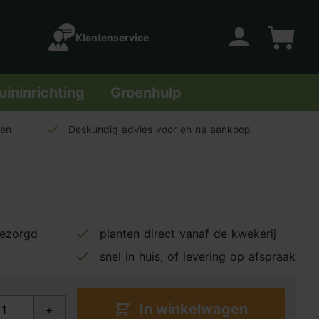
Klantenservice
Account
Winkelwage
uininrichting
Groenhulp
len
Deskundig advies voor en na aankoop
bezorgd
planten direct vanaf de kwekerij
snel in huis, of levering op afspraak
In winkelwagen
+