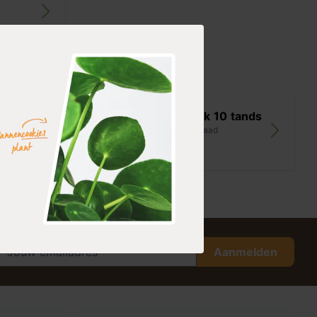
ffel
Tuinhark 10 tands
op voorraad
19,99
Aanmelden