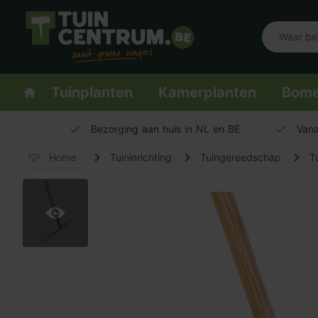
Logo Tuincentrum.be
Homepage
Tuinplanten
Kamerplanten
Bom
Bezorging aan huis in NL en BE
Vana
Home
Tuininrichting
Tuingereedschap
T