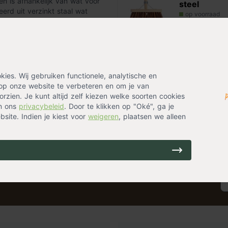
n is afhankelijk van wat voor
steel
erd uit verzinkt staal wat
op voorraad
24,99
Alternatieven
es. Wij gebruiken functionele, analytische en
Rechte scho
op onze website te verbeteren en om je van
op voorraad
rzien. Je kunt altijd zelf kiezen welke soorten cookies
21,99
in ons
privacybeleid
. Door te klikken op "Oké", ga je
site. Indien je kiest voor
weigeren
, plaatsen we alleen
ing? Laat je emailadres achter en ontvang eenmalig