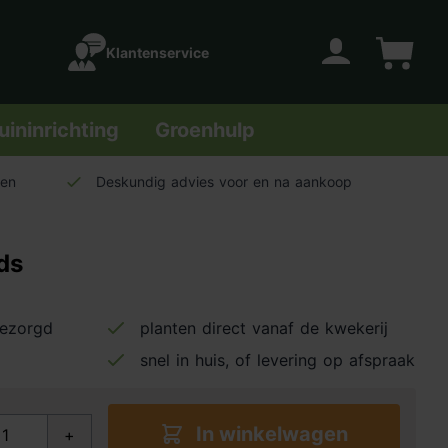
Klantenservice
Account
Winkelwage
uininrichting
Groenhulp
len
Deskundig advies voor en na aankoop
ds
bezorgd
planten direct vanaf de kwekerij
snel in huis, of levering op afspraak
In winkelwagen
+