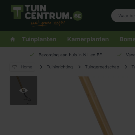
Logo Tuincentrum.be
Homepage
Tuinplanten
Kamerplanten
Bom
Bezorging aan huis in NL en BE
Vana
Home
Tuininrichting
Tuingereedschap
T