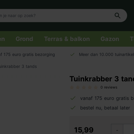
en
Grond
Terras & balkon
Gazon
T
f 175 euro gratis bezorging
Meer dan 10.000 tuinartike
uinkrabber 3 tands
Tuinkrabber 3 tan
0 reviews
vanaf 175 euro gratis 
bestel nu, betaal later
15,99
-