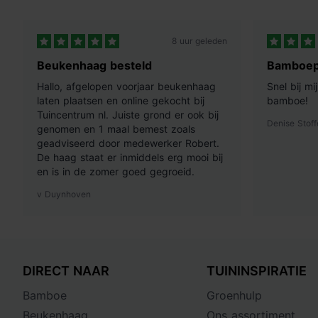
8 uur geleden
Beukenhaag besteld
Bamboep
Hallo, afgelopen voorjaar beukenhaag
Snel bij m
laten plaatsen en online gekocht bij
bamboe!
Tuincentrum nl. Juiste grond er ook bij
Denise Stoff
genomen en 1 maal bemest zoals
geadviseerd door medewerker Robert.
De haag staat er inmiddels erg mooi bij
en is in de zomer goed gegroeid.
v Duynhoven
DIRECT NAAR
TUININSPIRATIE
Bamboe
Groenhulp
Beukenhaag
Ons assortiment