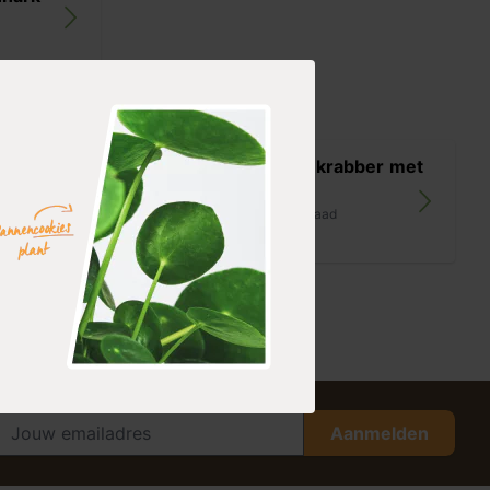
tje 3
Voegenkrabber met
steel
op voorraad
21,99
Aanmelden