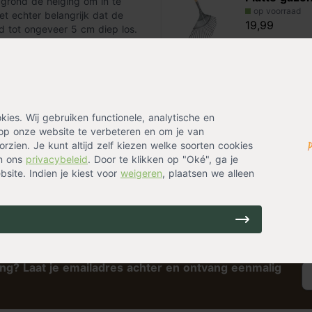
 grond de neiging om in te
op voorraad
et echter belangrijk dat de
19,99
d tot ongeveer 5 cm diep los.
 voor het werken tussen
Alternatieven
Handkrabber
es. Wij gebruiken functionele, analytische en
tands
op onze website te verbeteren en om je van
op voorraad
rzien. Je kunt altijd zelf kiezen welke soorten cookies
7,99
in ons
privacybeleid
. Door te klikken op "Oké", ga je
site. Indien je kiest voor
weigeren
, plaatsen we alleen
ing? Laat je emailadres achter en ontvang eenmalig