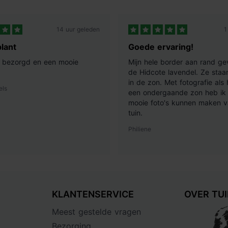
14 uur geleden
1
lant
Goede ervaring!
ij bezorgd en een mooie
Mijn hele border aan rand ge
de Hidcote lavendel. Ze staan
in de zon. Met fotografie als
els
een ondergaande zon heb ik 
mooie foto's kunnen maken v
tuin.
Philiene
KLANTENSERVICE
OVER TU
Meest gestelde vragen
Bezorging