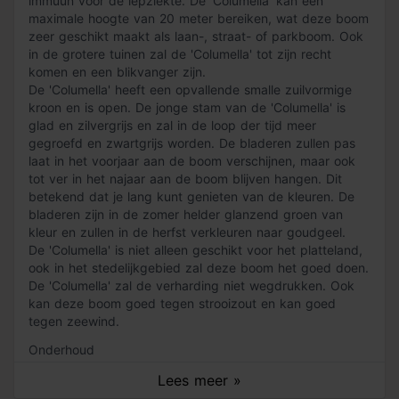
immuun voor de iepziekte. De 'Columella' kan een
maximale hoogte van 20 meter bereiken, wat deze boom
zeer geschikt maakt als laan-, straat- of parkboom. Ook
in de grotere tuinen zal de 'Columella' tot zijn recht
komen en een blikvanger zijn.
De 'Columella' heeft een opvallende smalle zuilvormige
kroon en is open. De jonge stam van de 'Columella' is
glad en zilvergrijs en zal in de loop der tijd meer
gegroefd en zwartgrijs worden. De bladeren zullen pas
laat in het voorjaar aan de boom verschijnen, maar ook
tot ver in het najaar aan de boom blijven hangen. Dit
betekend dat je lang kunt genieten van de kleuren. De
bladeren zijn in de zomer helder glanzend groen van
kleur en zullen in de herfst verkleuren naar goudgeel.
De 'Columella' is niet alleen geschikt voor het platteland,
ook in het stedelijkgebied zal deze boom het goed doen.
De 'Columella' zal de verharding niet wegdrukken. Ook
kan deze boom goed tegen strooizout en kan goed
tegen zeewind.
Onderhoud
De Ulmus 'Columella' is gemakkelijk in zijn onderhoud. Je
Lees meer »
hoeft de boom enkel te snoeien om hem in zijn vorm te