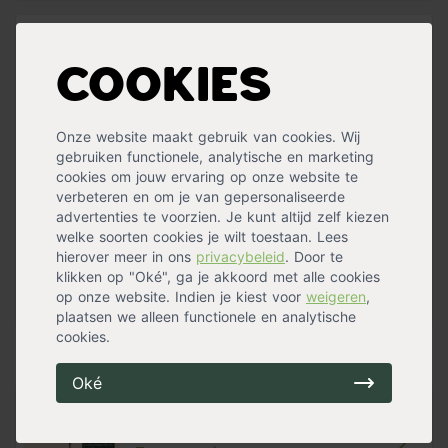
houden. Deze boom groeit goed op alle ondergronden.
Specificaties
LET OP: De levering van de bomen kan maximaal een
week duren. De bomen worden speciaal voor jou uit de
Cookies
Bladkleur
Groen
grond gehaald bij de kweker en in pot gekweekt. Zodra
Blad winter
Bladverliezend
de bomen klaarstaan zullen we contact met je opnemen
Bloeiperiode
Voorjaarsbloeier
voor een afleverafspraak.
Onze website maakt gebruik van cookies. Wij
Standplaats
Halfschaduw
,
Schaduw
,
Zon
gebruiken functionele, analytische en marketing
Bloemkleur
Geel
,
Groen
Kenmerken
cookies om jouw ervaring op onze website te
Bloemen
Ja
Stamhoogte: tussen 180 en 200cm
verbeteren en om je van gepersonaliseerde
Snoeimaand
Oktober
,
November
Maximale hoogte: 20m
advertenties te voorzien. Je kunt altijd zelf kiezen
Waterbehoefte
Gemiddeld
Blad: omgekeerd eirond, donkergroen, 6-10cm
welke soorten cookies je wilt toestaan. Lees
Vruchtdragend
Ja
Bloeiperiode: maart/april
hierover meer in ons
privacybeleid
. Door te
Groeisnelheid
Snel
Vrucht: platte gevleugelde nootjes, rond elliptisch, bruin
klikken op "Oké", ga je akkoord met alle cookies
Vorm
Hoogstam
Grondsoort: alle
op onze website. Indien je kiest voor
weigeren
,
Herfstverkleuring
Geel
,
Goud
Windbestendigheid: goed
Meer specificaties »
plaatsen we alleen functionele en analytische
Oorsprong: Nederland
cookies.
Handig voor erbij
Let op: bij het kiezen van een boom is de stamomtrek
Oké
leidend. De bij de stamomtrek genoemde hoogte is
slechts een indicatie. Dus aan de hoogte indicatie
Boompalen set (2 palen + 2
kunnen geen rechten worden ontleend.
boomband