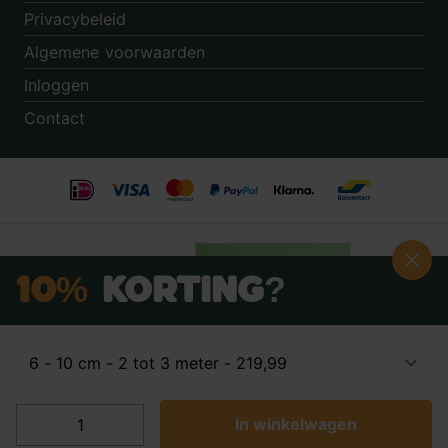
Privacybeleid
Algemene voorwaarden
Inloggen
Contact
10%
Korting?
Schrijf je nú in voor onze nieuwsbrief:
Beoordeling:
8.9
door
3.862
klanten
© 2014 - 2026 - Tuincentrum.nl B.V.
In winkelwagen
Ja, ik wil 10% korting
Algemene voorwaarden
Privacy Policy