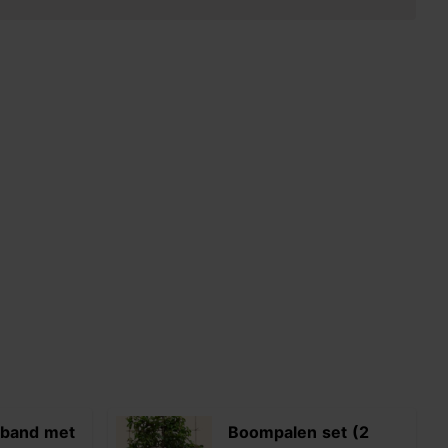
mband met
Boompalen set (2