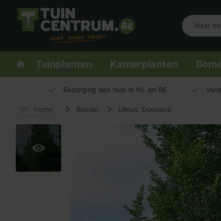
Logo Tuincentrum.be
Homepage
Tuinplanten
Kamerplanten
Bom
Bezorging aan huis in NL en BE
Vana
Home
Bomen
Ulmus 'Dodoens'