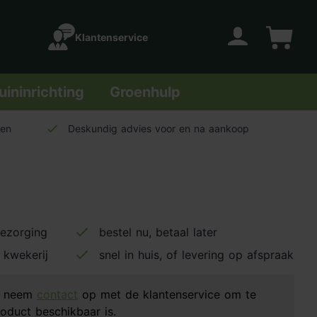
Klantenservice
Account
Winkelwage
uininrichting
Groenhulp
len
Deskundig advies voor en na aankoop
bezorging
bestel nu, betaal later
 kwekerij
snel in huis, of levering op afspraak
d, neem
contact
op met de klantenservice om te
oduct beschikbaar is.