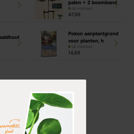
palen + 2 boomband
op voorraad
47,99
Pokon aanplantgrond
aaldhout
voor planten, h
op voorraad
14,89
er