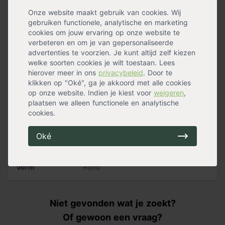
heerlijk lange zomeravonden in de tuin. De Magma is
handgemaakt in Europa en is afgewerkt met een sterke
Onze website maakt gebruik van cookies. Wij
hittebestendige coating.
gebruiken functionele, analytische en marketing
cookies om jouw ervaring op onze website te
De diameter van de schaal bedraagt 600 mm en staat
verbeteren en om je van gepersonaliseerde
op een stabiele ronde voet. De totale hoogte is 210 mm.
advertenties te voorzien. Je kunt altijd zelf kiezen
welke soorten cookies je wilt toestaan. Lees
Je kunt met het bijhorende grillrooster moeiteloos de
hierover meer in ons
privacybeleid
. Door te
vuurschaal omtoveren tot een grill. De Magma vuurschaal
klikken op "Oké", ga je akkoord met alle cookies
Lees meer »
voor buiten kan op elke ondergrond staan!
op onze website. Indien je kiest voor
weigeren
,
plaatsen we alleen functionele en analytische
Effectiefste hittebestendige coating - De Helios is
cookies.
Specificaties
afgewerkt met een Mipatherm coating, waardoor deze
tot 800 graden hittebestendig is!
Oké
Geschikt voor
Tuindecoratie
,
Buiten
,
Terras
Kleur
Antraciet
Handgemaakt - De Magma vuurschaal is gemaakt uit 3
Materiaal
Staal
mm zwart staal dat handmatig vervaardigd wordt in
Vorm
Rond
Europa!
Multifunctioneel - Je kunt met het passende RVS
Grillrooster zo buiten in de tuin grillen op de Magma
Niet gevonden wat je zoekt?
vuurschaal! Door de stabiele onderkant kun je hem op
Of gewoon een vraag?
elke ondergrond zetten.