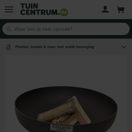
Account
Winke
Logo Tuincentrum.be
Planten, bomen & meer met snelle bezorging