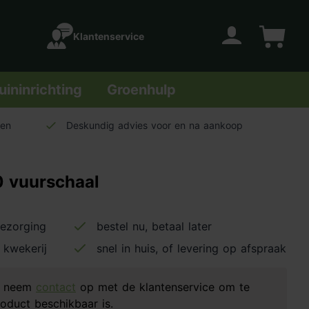
Klantenservice
Account
Winkelwage
uininrichting
Groenhulp
len
Deskundig advies voor en na aankoop
0 vuurschaal
bezorging
bestel nu, betaal later
 kwekerij
snel in huis, of levering op afspraak
d, neem
contact
op met de klantenservice om te
oduct beschikbaar is.