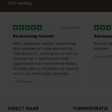
10% korting:
8 uur geleden
Beukenhaag besteld
Bamboep
Hallo, afgelopen voorjaar beukenhaag
Snel bij m
laten plaatsen en online gekocht bij
bamboe!
Tuincentrum nl. Juiste grond er ook bij
Denise Stoff
genomen en 1 maal bemest zoals
geadviseerd door medewerker Robert.
De haag staat er inmiddels erg mooi bij
en is in de zomer goed gegroeid.
v Duynhoven
DIRECT NAAR
TUININSPIRATIE