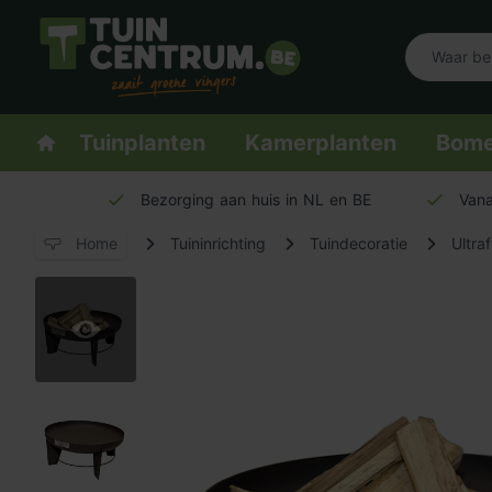
Logo Tuincentrum.be
Homepage
Tuinplanten
Kamerplanten
Bom
Bezorging aan huis in NL en BE
Vana
Home
Tuininrichting
Tuindecoratie
Ultra