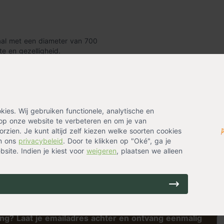
haal met een diameter van 700
e en gezelligheid.
Mipatherm coating wat tegen een
en bbq / grill in de tuin. Dit
hop te verkrijgen is.
es. Wij gebruiken functionele, analytische en
op onze website te verbeteren en om je van
handgemaakt staal in Europa. Zo
rzien. Je kunt altijd zelf kiezen welke soorten cookies
in ons
privacybeleid
. Door te klikken op "Oké", ga je
site. Indien je kiest voor
weigeren
, plaatsen we alleen
ken om te grillen in je tuin met
 stevig op elke ondergrond te
ing? Laat je emailadres achter en ontvang eenmalig