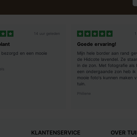
14 uur geleden
1
lant
Goede ervaring!
ij bezorgd en een mooie
Mijn hele border aan rand ge
de Hidcote lavendel. Ze staan
in de zon. Met fotografie als
els
een ondergaande zon heb ik 
mooie foto's kunnen maken v
tuin.
Philiene
KLANTENSERVICE
OVER TU