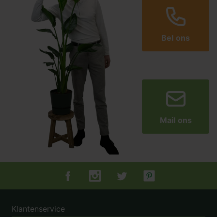
Bel ons
Mail ons
Tuincentrum.nl op Facebook
Tuincentrum.nl op Instagram
Tuincentrum.nl op Twitter
Tuincentrum.nl op Pin
Klantenservice