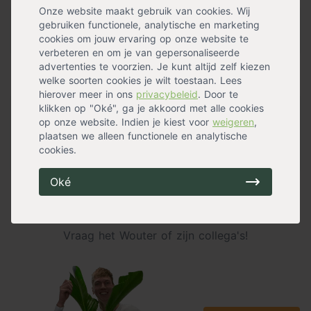
Onze website maakt gebruik van cookies. Wij
Specificaties
gebruiken functionele, analytische en marketing
cookies om jouw ervaring op onze website te
verbeteren en om je van gepersonaliseerde
advertenties te voorzien. Je kunt altijd zelf kiezen
Alternatieven
welke soorten cookies je wilt toestaan. Lees
hierover meer in ons
privacybeleid
. Door te
klikken op "Oké", ga je akkoord met alle cookies
Valentijnsboeket 'Blooming Energy'
op onze website. Indien je kiest voor
weigeren
,
op voorraad
plaatsen we alleen functionele en analytische
19,99
cookies.
Oké
Niet gevonden wat je zoekt?
Of gewoon een vraag?
Vraag het Wouter of zijn collega's!