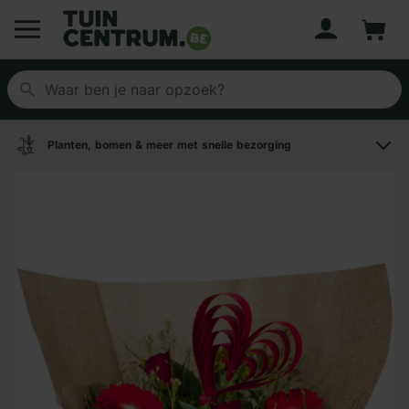
Account
Winke
Logo Tuincentrum.be
Planten, bomen & meer met snelle bezorging