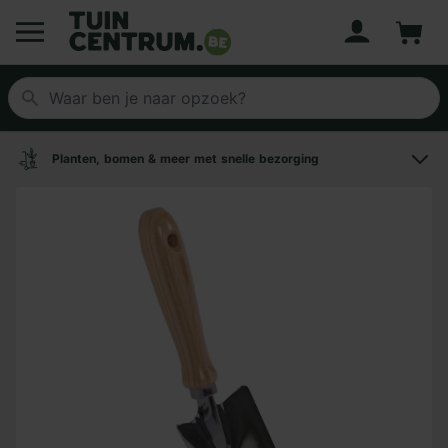
Account
Winke
Logo Tuincentrum.be
Planten, bomen & meer met snelle bezorging