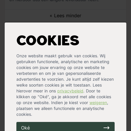
« Lees minder
Specificaties
Cookies
Lengte
30 cm
Breedte
8,30 cm
Onze website maakt gebruik van cookies. Wij
Gewicht
0,18 kg
gebruiken functionele, analytische en marketing
Geschikt voor
Buiten
cookies om jouw ervaring op onze website te
Hoogte
3,40 cm
Meer specificaties »
verbeteren en om je van gepersonaliseerde
advertenties te voorzien. Je kunt altijd zelf kiezen
Handig voor erbij
welke soorten cookies je wilt toestaan. Lees
hierover meer in ons
privacybeleid
. Door te
klikken op "Oké", ga je akkoord met alle cookies
op onze website. Indien je kiest voor
weigeren
,
Pokon Potgrond
plaatsen we alleen functionele en analytische
op voorraad
cookies.
8,69
Oké