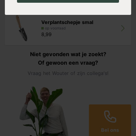
Alternatieven
Verplantschepje smal
op voorraad
8,99
Niet gevonden wat je zoekt?
Of gewoon een vraag?
Vraag het Wouter of zijn collega's!
Bel ons