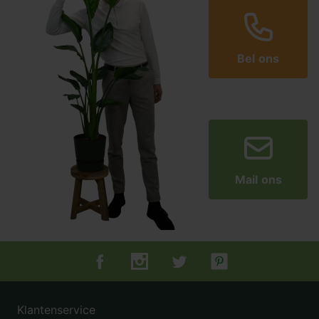
Bel ons
Mail ons
Tuincentrum.nl op Facebook
Tuincentrum.nl op Instagram
Tuincentrum.nl op Twitter
Tuincentrum.nl op Pin
Klantenservice