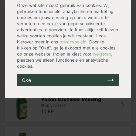
zijn, omdat er dan wortelrot kan ontstaan. De hartjesplant
Handig voor erbij
Onze website maakt gebruik van cookies. Wij
heeft ongeveer 1 keer per week een beetje water nodig.
gebruiken functionele, analytische en marketing
cookies om jouw ervaring op onze website te
Pokon Orchidee Grond
verbeteren en om je van gepersonaliseerde
op voorraad
advertenties te voorzien. Je kunt altijd zelf kiezen
10,99
welke soorten cookies je wilt toestaan. Lees
hierover meer in ons
privacybeleid
. Door te
klikken op "Oké", ga je akkoord met alle cookies
op onze website. Indien je kiest voor
weigeren
,
Pokon Groene Planten Voeding
plaatsen we alleen functionele en analytische
Vloeib
cookies.
op voorraad
12,99
Oké
Pokon Orchidee Voeding
op voorraad
10,99