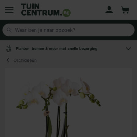
Account
Winke
Logo Tuincentrum.be
Planten, bomen & meer met snelle bezorging
Orchideeën