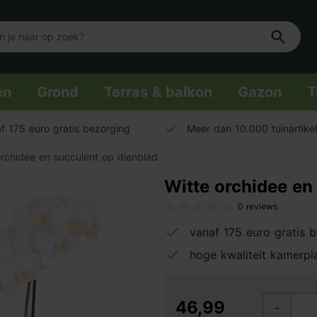
en
Grond
Terras & balkon
Gazon
T
f 175 euro gratis bezorging
Meer dan 10.000 tuinartike
orchidee en succulent op dienblad
Witte orchidee en
0 reviews
vanaf 175 euro gratis 
hoge kwaliteit kamerpl
46,99
-