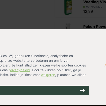
Voeding Vlo
op voorraad
12,99
Pokon Powe
ur. Een schitterende witte
Orchidee
sierpotten. In zo'n mooie set
op voorraad
en voor een ovale en gouden
10,99
dt geleverd in een potmaat 9 cm
Alternatieven
es. Wij gebruiken functionele, analytische en
op onze website te verbeteren en om je van
rzien. Je kunt altijd zelf kiezen welke soorten cookies
Roze orchi
op het moment dat de wortels
in ons
privacybeleid
. Door te klikken op "Oké", ga je
succulent o
ijn, is water geven niet nodig.
site. Indien je kiest voor
weigeren
, plaatsen we alleen
op voorraad
uitlekken. Een natte pot weer op
44,99
n wortelrot. De succulent heeft