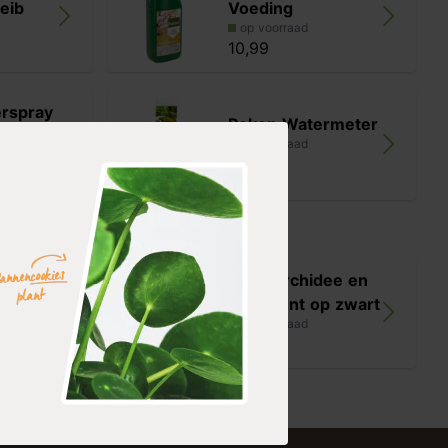
eib
Voeding
op voorraad
10,99
rspray
Pokon Watermeter
op voorraad
10,99
dee en
Roze orchidee en
p wit d
succulent op zwart
op voorraad
44,99