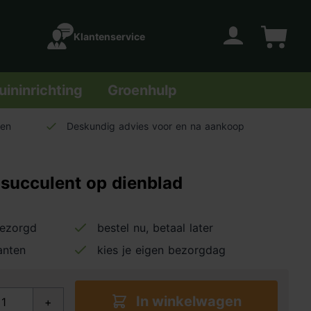
Klantenservice
Account
Winkelwage
uininrichting
Groenhulp
len
Deskundig advies voor en na aankoop
 succulent op dienblad
bezorgd
bestel nu, betaal later
anten
kies je eigen bezorgdag
In winkelwagen
+