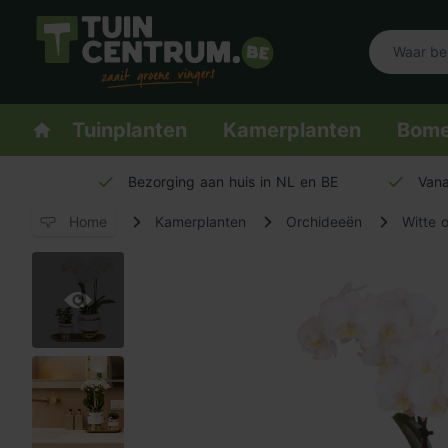
Logo Tuincentrum.be
Homepage
Tuinplanten
Kamerplanten
Bom
Bezorging aan huis in NL en BE
Vana
Home
Kamerplanten
Orchideeën
Witte 