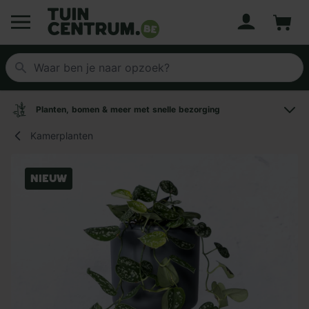
Account
Winke
Logo Tuincentrum.be
Planten, bomen & meer met snelle bezorging
Kamerplanten
Nieuw