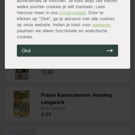
advertenties te voorzien. Je kunt altijd zelf kiezen
welke soorten cookies je wilt toestaan. Lees
hierover meer in ons
privacybeleid
. Door te
klikken op "Oké", ga je akkoord met alle cookies
Pokon Kamerplanten Potgrond
op onze website. Indien je kiest voor
weigeren
,
op voorraad
plaatsen we alleen functionele en analytische
13,99
cookies.
Oké
Pokon Hydrokorrels
op voorraad
13,99
Pokon Kamerplanten Voeding
Langwerk
op voorraad
9,99