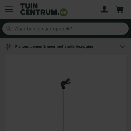
Account
Winke
Logo Tuincentrum.be
Planten, bomen & meer met snelle bezorging