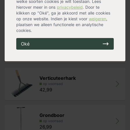
welke soorten cookies je wilt toestaan. Lees
16,99
hierover meer in ons
privacybeleid
. Door te
klikken op "Oké", ga je akkoord met alle cookies
op onze website. Indien je kiest voor
weigeren
,
Alternatieven
plaatsen we alleen functionele en analytische
cookies.
Aanaarder
Oké
op voorraad
29,99
Verticuteerhark
op voorraad
42,99
Grondboor
op voorraad
26,99