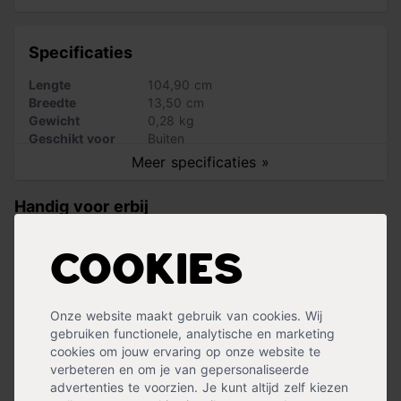
Specificaties
Lengte
104,90 cm
Breedte
13,50 cm
Gewicht
0,28 kg
Geschikt voor
Buiten
Hoogte
10,60 cm
Meer specificaties »
Handig voor erbij
Cookies
Tuin Trolley
op voorraad
59,99
Onze website maakt gebruik van cookies. Wij
gebruiken functionele, analytische en marketing
cookies om jouw ervaring op onze website te
verbeteren en om je van gepersonaliseerde
Tuinafvalzak extra sterk
advertenties te voorzien. Je kunt altijd zelf kiezen
op voorraad