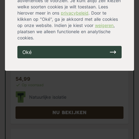
advertenties te voorzien. Je kunt altijd zelf kiezen
welke soorten cookies je wilt toestaan. Lees
hierover meer in ons
privacybeleid
. Door te
klikken op "Oké", ga je akkoord met alle cookies
op onze website. Indien je kiest voor
weigeren
,
plaatsen we alleen functionele en analytische
cookies.
Oké
Sedumtray ECO
0 reviews
54,99
Op voorraad
Natuurlijke isolatie
Nu bekijken