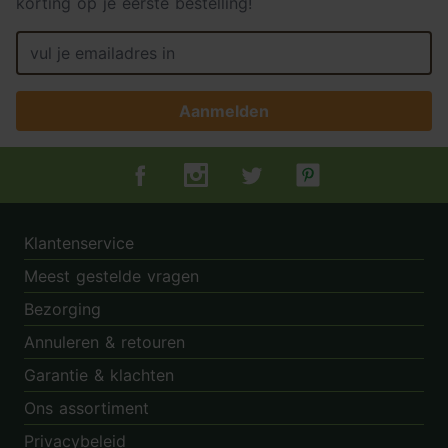
korting op je eerste bestelling!
Aanmelden
Tuincentrum.nl op Facebook
Tuincentrum.nl op Instagram
Tuincentrum.nl op Twitter
Tuincentrum.nl op Pin
Klantenservice
Meest gestelde vragen
Bezorging
Annuleren & retouren
Garantie & klachten
Ons assortiment
Privacybeleid