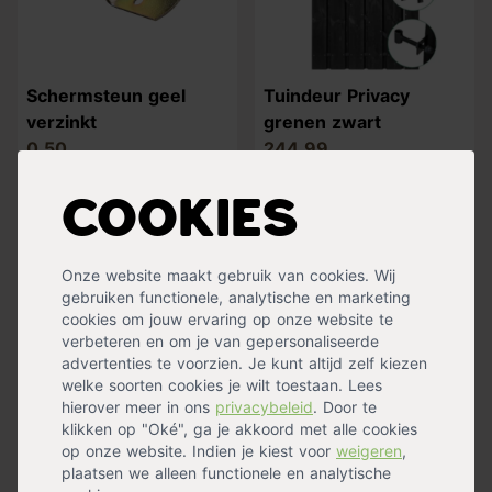
Schermsteun geel
Tuindeur Privacy
verzinkt
grenen zwart
0,50
244,99
Op voorraad
Op voorraad
Verzending binnen 0-2
Verzending binnen 0-2
Cookies
werkdagen
werkdagen
Onze website maakt gebruik van cookies. Wij
gebruiken functionele, analytische en marketing
cookies om jouw ervaring op onze website te
verbeteren en om je van gepersonaliseerde
advertenties te voorzien. Je kunt altijd zelf kiezen
welke soorten cookies je wilt toestaan. Lees
hierover meer in ons
privacybeleid
. Door te
klikken op "Oké", ga je akkoord met alle cookies
op onze website. Indien je kiest voor
weigeren
,
plaatsen we alleen functionele en analytische
Engels hekwerk met
Tuinscherm Vasse