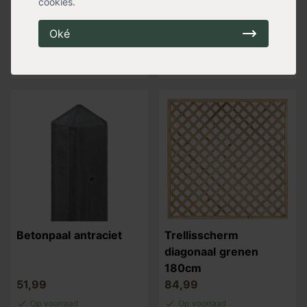
cookies.
latafstand 7,5 cm
grenen 180cm
129,99
86,99
Oké
Op voorraad
Op voorraad
Verzending binnen 0-2
Verzending binnen 0-2
werkdagen
werkdagen
Betonpaal antraciet
Trellisscherm
diagonaal grenen
180cm
51,99
84,99
Op voorraad
Op voorraad