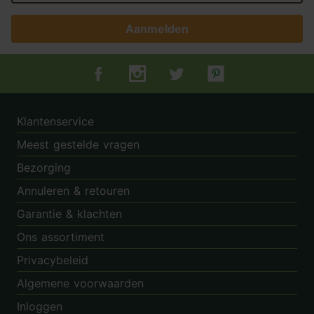
Aanmelden
Tuincentrum.nl op Facebook
Tuincentrum.nl op Instagram
Tuincentrum.nl op Twitter
Tuincentrum.nl op Pin
Klantenservice
Meest gestelde vragen
Bezorging
Annuleren & retouren
Garantie & klachten
Ons assortiment
Privacybeleid
Algemene voorwaarden
Inloggen