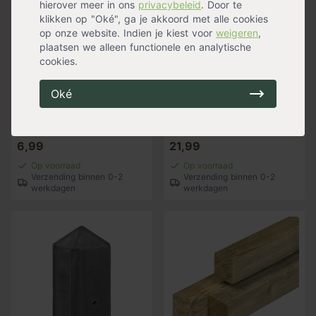
hierover meer in ons
privacybeleid
. Door te
klikken op "Oké", ga je akkoord met alle cookies
op onze website. Indien je kiest voor
weigeren
,
plaatsen we alleen functionele en analytische
cookies.
Oké
Bevestigingsset RVS
Douglas Zweeds
voor betonpalen
rabatdeel zwart 19,5
8,5x8,5 cm
cm
6,99
21,99
Op voorraad
Op voorraad
Verzending binnen 0-2
Verzending binnen 0-2
werkdagen
werkdagen