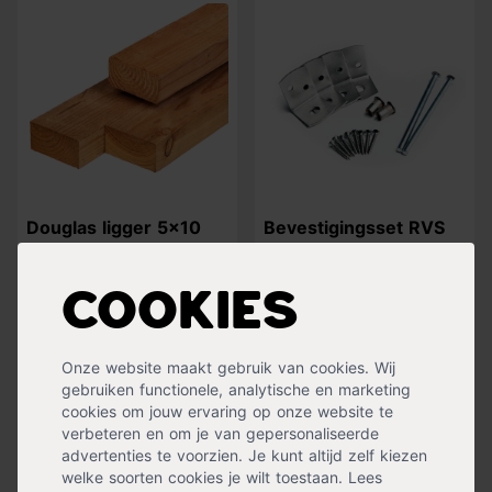
Douglas ligger 5x10
Bevestigingsset RVS
cm
voor betonpalen 10x10
cm
Cookies
14,99
4,99
Op voorraad
Op voorraad
Verzending binnen 0-2
Verzending binnen 0-2
Onze website maakt gebruik van cookies. Wij
werkdagen
werkdagen
gebruiken functionele, analytische en marketing
cookies om jouw ervaring op onze website te
verbeteren en om je van gepersonaliseerde
advertenties te voorzien. Je kunt altijd zelf kiezen
welke soorten cookies je wilt toestaan. Lees