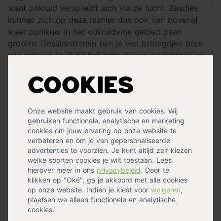
want onkruid verspreidt zich via de lucht. Zaadjes
kunnen zich op deze manier dus ook van bovenaf
weer opnieuw in het onkruidvrije gebied gaan
groeien. Desalniettemin ben je een belangrijke bron
van onkruid kwijt bij het gebruik van worteldoek en
is het daarna een kwestie van regelmatig onkruid
wieden en bijhouden.
Cookies
Worteldoek kan je toepassen onder je tegels en
onder verschillende soorten
bodembedekking
zoals
Onze website maakt gebruik van cookies. Wij
gebruiken functionele, analytische en marketing
grind en split.
cookies om jouw ervaring op onze website te
verbeteren en om je van gepersonaliseerde
Een wortelbegrenzer plaatsen doe je zo
advertenties te voorzien. Je kunt altijd zelf kiezen
welke soorten cookies je wilt toestaan. Lees
Het plaatsen van een
wortelbegrenzer
is een lastig
hierover meer in ons
privacybeleid
. Door te
klusje, waar je op termijn veel profijt van hebt. Hoe je
klikken op "Oké", ga je akkoord met alle cookies
deze klus klaart leggen wij hieronder stap voor stap
op onze website. Indien je kiest voor
weigeren
,
voor je uit.
plaatsen we alleen functionele en analytische
cookies.
Bepaal waar je de planten wilt plaatsen die je