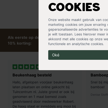
Cookies
Onze website maakt gebruik van cooki
marketing cookies om jouw ervaring 
gepersonaliseerde advertenties te voo
je wilt toestaan. Lees hierover meer 
Als eerste op de hoogte van tips en exclusieve kort
akkoord met alle cookies op onze web
10% korting:
functionele en analytische cookies.
Oké
8 uur geleden
Beukenhaag besteld
Bamboep
Hallo, afgelopen voorjaar beukenhaag
Snel bij m
laten plaatsen en online gekocht bij
bamboe!
Tuincentrum nl. Juiste grond er ook bij
Denise Stoff
genomen en 1 maal bemest zoals
geadviseerd door medewerker Robert.
De haag staat er inmiddels erg mooi bij