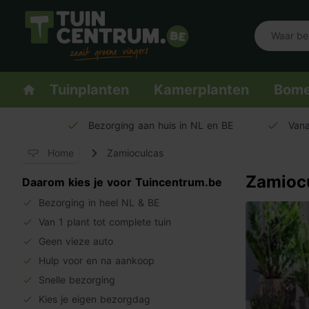
Logo Tuincentrum.be
Homepage
Tuinplanten
Kamerplanten
Bom
Bezorging aan huis in NL en BE
Vana
Home
Zamioculcas
Zamioc
Daarom kies je voor Tuincentrum.be
Bezorging in heel NL & BE
Van 1 plant tot complete tuin
Geen vieze auto
Hulp voor en na aankoop
Snelle bezorging
Kies je eigen bezorgdag