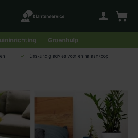
Klantenservice
Account
Winkelwage
uininrichting
Groenhulp
len
Deskundig advies voor en na aankoop