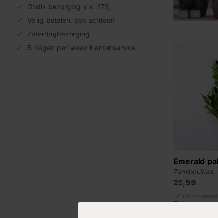
Gratis bezorging v.a. 175,-
Veilig betalen, ook achteraf
Zaterdagbezorging
5 dagen per week klantenservice
Emerald pa
Zamioculcas
25,99
Op voorraad
Vandaag best