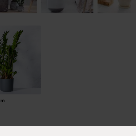
lm
eld, dinsdag in huis