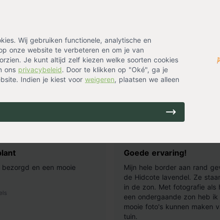
1
es. Wij gebruiken functionele, analytische en
op onze website te verbeteren en om je van
rzien. Je kunt altijd zelf kiezen welke soorten cookies
in ons
privacybeleid
. Door te klikken op "Oké", ga je
ing? Laat je emailadres achter en ontvang eenmalig
site. Indien je kiest voor
weigeren
, plaatsen we alleen
14 uur geleden
1
lant
Goede ervaring!
ij bezorgd en een mooie
Mijn hele border aan rand ge
de Hidcote lavendel. Ze staan
in de zon. Met fotografie als
els
een ondergaande zon heb ik 
mooie foto's kunnen maken v
tuin.