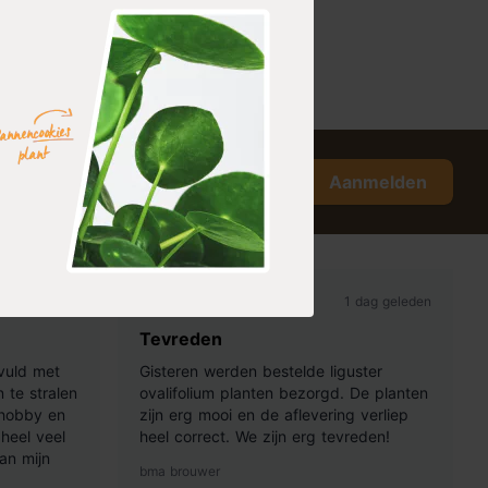
Aanmelden
 dag geleden
1 dag geleden
Tevreden
vuld met
Gisteren werden bestelde liguster
 te stralen
ovalifolium planten bezorgd. De planten
 hobby en
zijn erg mooi en de aflevering verliep
heel veel
heel correct. We zijn erg tevreden!
an mijn
bma brouwer