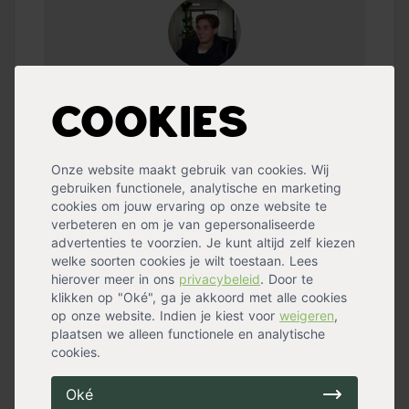
Stijn
Cookies
085 40 16 555
stijn@tuincentrum.nl
Onze website maakt gebruik van cookies. Wij
gebruiken functionele, analytische en marketing
cookies om jouw ervaring op onze website te
Offerte op maat
verbeteren en om je van gepersonaliseerde
advertenties te voorzien. Je kunt altijd zelf kiezen
welke soorten cookies je wilt toestaan. Lees
Kom je er niet uit?
hierover meer in ons
privacybeleid
. Door te
klikken op "Oké", ga je akkoord met alle cookies
Bel ons
op onze website. Indien je kiest voor
weigeren
,
+31 (0)85 40 16 555
plaatsen we alleen functionele en analytische
cookies.
Mail ons
Oké
info@tuincentrum.nl