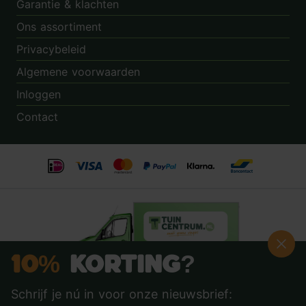
Garantie & klachten
Ons assortiment
Privacybeleid
Algemene voorwaarden
Inloggen
Contact
10%
Korting?
Schrijf je nú in voor onze nieuwsbrief:
Beoordeling:
8.9
door
3.862
klanten