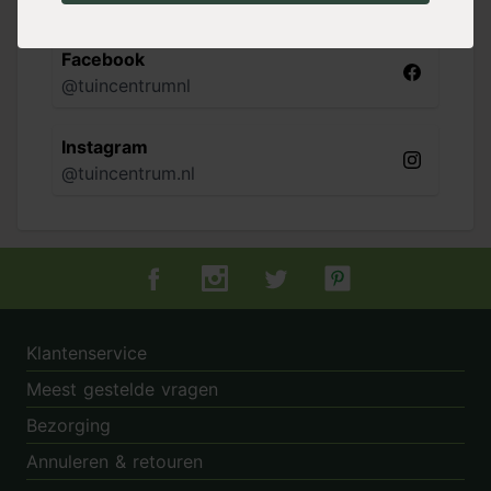
Facebook
@tuincentrumnl
Instagram
@tuincentrum.nl
Tuincentrum.nl op Facebook
Tuincentrum.nl op Instagram
Tuincentrum.nl op Twitter
Tuincentrum.nl op Pin
Klantenservice
Meest gestelde vragen
Bezorging
Annuleren & retouren