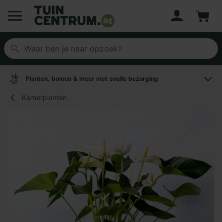
Account
Winke
Logo Tuincentrum.be
Planten, bomen & meer met snelle bezorging
Kamerplanten