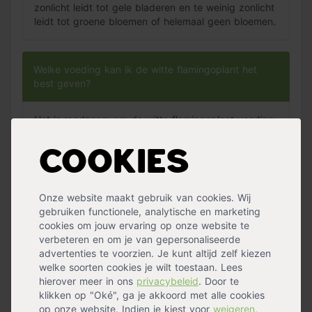
zonlicht leidt tot gele bladeren en te weinig zonlicht
leidt tot groene bloemen of helemaal geen bloemen.
Welke voeding kan ik de witte flamingoplant het
best geven?
Het is raadzaam om de witte flamingoplant voeding
te geven, doe dit dan in de lente en zomer met
Pokon Anthurium voeding
.
Cookies
De bladeren van mijn plant verkleuren, hoe komt
Onze website maakt gebruik van cookies. Wij
dit?
gebruiken functionele, analytische en marketing
cookies om jouw ervaring op onze website te
verbeteren en om je van gepersonaliseerde
Wanneer de bladeren van een plant verkleuren,
advertenties te voorzien. Je kunt altijd zelf kiezen
vertelt de plant je iets. Als de bladeren gele
welke soorten cookies je wilt toestaan. Lees
bladranden krijgen, komt dit door te veel of te
hierover meer in ons
privacybeleid
. Door te
weinig water. Als de bladeren een gele gloed
klikken op "Oké", ga je akkoord met alle cookies
krijgen, dan duidt dit op te veel zonlicht.
op onze website. Indien je kiest voor
weigeren
,