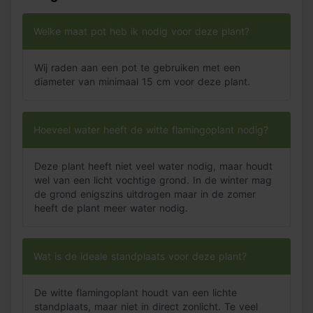
Pokon Anthurium Grond bij het verpotten en Pokon
Anthurium Voeding. De voeding zorgt ervoor dat de bloei
optimaal blijft. Geef je Anthurium ook na het verpotten
Welke maat pot heb ik nodig voor deze plant?
iedere week of iedere twee weken voeding. Houd de
potkluit steeds matig vochtig. Geef lauw water, bij
Wij raden aan een pot te gebruiken met een
voorkeur regenwater.
diameter van minimaal 15 cm voor deze plant.
Hoeveel water heeft de witte flamingoplant nodig?
Deze plant heeft niet veel water nodig, maar houdt
wel van een licht vochtige grond. In de winter mag
de grond enigszins uitdrogen maar in de zomer
heeft de plant meer water nodig.
Wat is de ideale standplaats voor deze plant?
De witte flamingoplant houdt van een lichte
standplaats, maar niet in direct zonlicht. Te veel