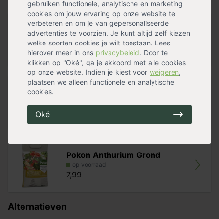
gebruiken functionele, analytische en marketing
- Zet je anthurium op een lichte standplaats, maar niet in
cookies om jouw ervaring op onze website te
de volle zon.
verbeteren en om je van gepersonaliseerde
Rode flamingoplant
- Geef in de zomer veel water, maar in de winter juist
advertenties te voorzien. Je kunt altijd zelf kiezen
op voorraad
weinig. Maak de kamerplant één keer per week vochtig
welke soorten cookies je wilt toestaan. Lees
17,99
door te sproeien of neem de bladeren af met een
hierover meer in ons
privacybeleid
. Door te
vochtige doek.
klikken op "Oké", ga je akkoord met alle cookies
- Wil je jouw anthurium verpotten? Doe dit dan in het
op onze website. Indien je kiest voor
weigeren
,
voorjaar. Gebruik hiervoor Pokon Anthurium Grond.
plaatsen we alleen functionele en analytische
cookies.
Witte flamingoplant
op voorraad
18,99
Oké
Pokon Anthurium Grond
op voorraad
7,99
Alternatieven