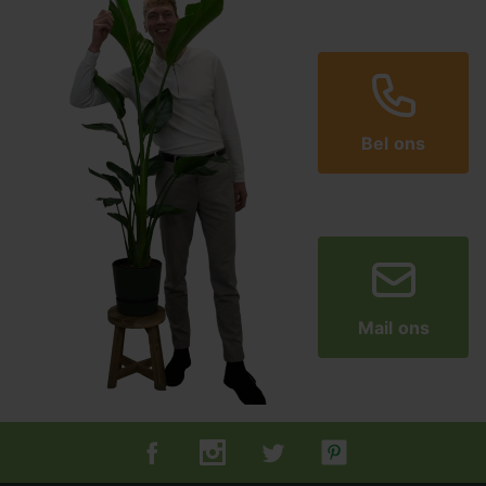
Bel ons
Mail ons
Tuincentrum.nl op Facebook
Tuincentrum.nl op Instagram
Tuincentrum.nl op Twitter
Tuincentrum.nl op Pin