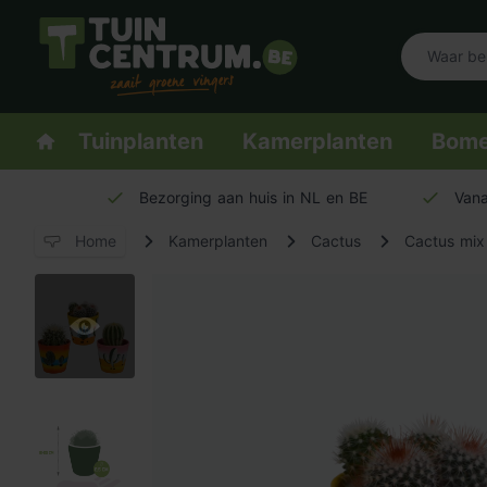
Logo Tuincentrum.be
Homepage
Tuinplanten
Kamerplanten
Bom
Bezorging aan huis in NL en BE
Vana
Home
Kamerplanten
Cactus
Cactus mix