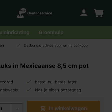
Klantenservice
Account
Winkelwage
uininrichting
Groenhulp
len
Deskundig advies voor en na aankoop
tuks in Mexicaanse 8,5 cm pot
bezorgd
bestel nu, betaal later
 gekweekt
kies je eigen bezorgdag
In winkelwagen
+