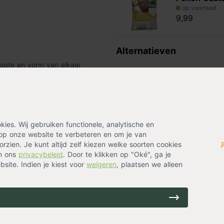
op voorraad
9,99
Alternatieven
oogte en vorm van elkaar
pgekweekt en zijn dan ook van
Cactus mix 
andgeschilderde Mexicaanse
terra 8,5 c
n de bolcactussen, inclusief
op voorraad
26,99
es. Wij gebruiken functionele, analytische en
daar nou niet vrolijk van!
op onze website te verbeteren en om je van
rzien. Je kunt altijd zelf kiezen welke soorten cookies
in ons
privacybeleid
. Door te klikken op "Oké", ga je
site. Indien je kiest voor
weigeren
, plaatsen we alleen
 graag op een
lichte plaats
en
 met september is één keer per
ber tot en met februari is één
grond tussen de waterbeurten
de cactus regelmatig
Pokon