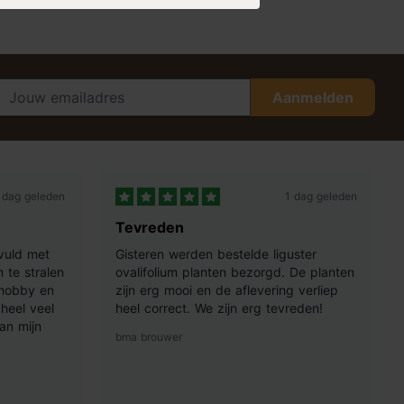
Aanmelden
 dag geleden
1 dag geleden
Tevreden
vuld met
Gisteren werden bestelde liguster
 te stralen
ovalifolium planten bezorgd. De planten
 hobby en
zijn erg mooi en de aflevering verliep
heel veel
heel correct. We zijn erg tevreden!
an mijn
bma brouwer