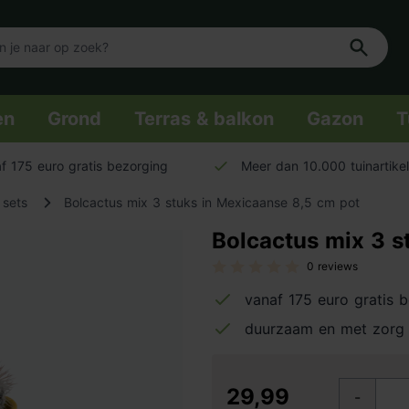
en
Grond
Terras & balkon
Gazon
T
f 175 euro gratis bezorging
Meer dan 10.000 tuinartike
 sets
Bolcactus mix 3 stuks in Mexicaanse 8,5 cm pot
Bolcactus mix 3 s
0 reviews
vanaf 175 euro gratis 
duurzaam en met zorg
29,99
-