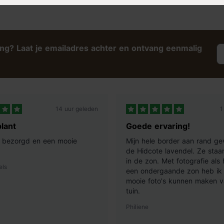
voor jou de mooiste soorten. Het
foto.
ing? Laat je emailadres achter en ontvang eenmalig
14 uur geleden
1
lant
Goede ervaring!
ij bezorgd en een mooie
Mijn hele border aan rand ge
de Hidcote lavendel. Ze staan
in de zon. Met fotografie als
els
een ondergaande zon heb ik 
mooie foto's kunnen maken v
tuin.
Philiene