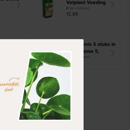
Vetplant Voeding
op voorraad
12,99
3 stuks in
Cactus mix 5 stuks in
m
Mexicaanse 5,
op voorraad
26,99