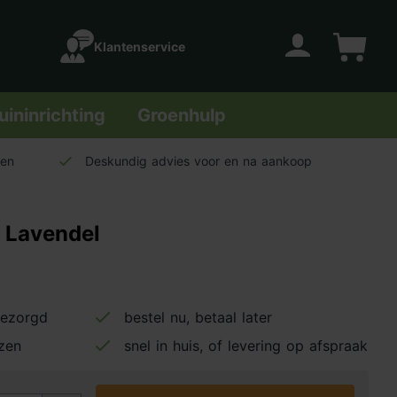
Klantenservice
Account
Winkelwage
uininrichting
Groenhulp
len
Deskundig advies voor en na aankoop
 Lavendel
bezorgd
bestel nu, betaal later
jzen
snel in huis, of levering op afspraak