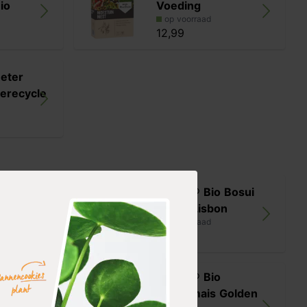
io
Voeding
op voorraad
12,99
eter
erecycle
 Peterselie
Buzzy ® Bio Bosui
White Lisbon
op voorraad
3,99
Buzzy ® Bio
o Pompoen
Suikermais Golden