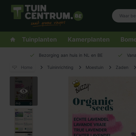
Logo Tuincentrum.be
Homepage
Tuinplanten
Kamerplanten
Bom
Bezorging aan huis in NL en BE
Vana
Home
Tuininrichting
Moestuin
Zaden