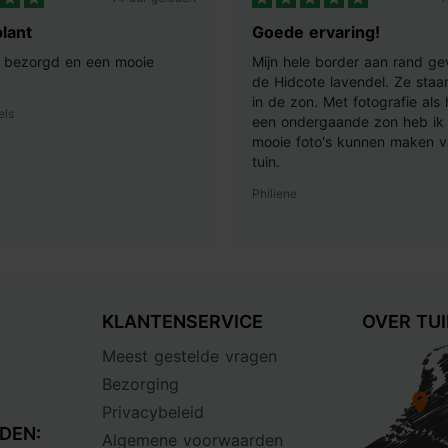
lant
Goede ervaring!
ij bezorgd en een mooie
Mijn hele border aan rand ge
de Hidcote lavendel. Ze staan
in de zon. Met fotografie als
els
een ondergaande zon heb ik 
mooie foto's kunnen maken v
tuin.
Philiene
KLANTENSERVICE
OVER TU
Meest gestelde vragen
Bezorging
Privacybeleid
DEN:
Algemene voorwaarden