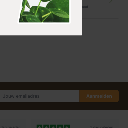
Banta
op voorraad
3,99
Aanmelden
 dag geleden
1 dag geleden