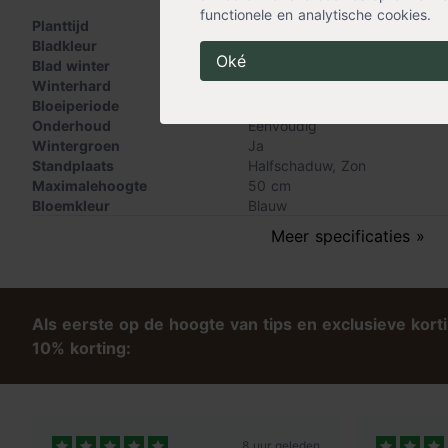
plantenbakken
functionele en analytische cookies.
Planttijd
Voorjaar
Bladkleur
Grijs
Oké
Blad winter
Bladhoudend
Winterhard
Ja
Bloeiperiode
Zomerbloeier
Onderhoud
Eenvoudig
Wintergroen
Ja
Standplaats
Halfschaduw
,
Zon
Maximalehoogte
50 cm
Bloemkleur
Blauw
Oogsttijd
Juli
,
September
Meer specificaties »
Geurend
Ja
Als eerste op de hoogte van tips en exclusieve kort
10% korting:
8 uur geleden