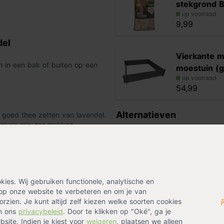
stekgrond B
op voorraad
9,99
del
Vierkante m
n in een bak of buiten op een
moestuin (g
op voorraad
54,99
Alternatieven
t goed thee zetten van lavendel.
enkele minuten trekken.
t, hoofdpijn, winderigheid,
Buzzy ® Bio
 lavendel is erg lekker in
Gigante d'It
ak te geven.
op voorraad
3,49
es. Wij gebruiken functionele, analytische en
op onze website te verbeteren en om je van
rzien. Je kunt altijd zelf kiezen welke soorten cookies
Buzzy ® Bi
in ons
privacybeleid
. Door te klikken op "Oké", ga je
Uchiki Kuri
uin
,
Siertuin
,
Zaaien
,
In
site. Indien je kiest voor
weigeren
, plaatsen we alleen