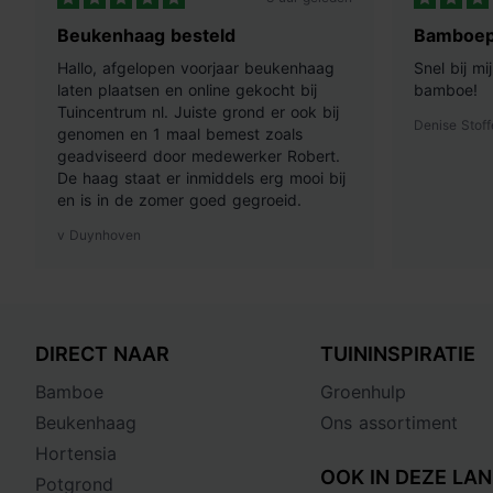
Beukenhaag besteld
Bamboep
Hallo, afgelopen voorjaar beukenhaag
Snel bij m
laten plaatsen en online gekocht bij
bamboe!
Tuincentrum nl. Juiste grond er ook bij
Denise Stoff
genomen en 1 maal bemest zoals
geadviseerd door medewerker Robert.
De haag staat er inmiddels erg mooi bij
en is in de zomer goed gegroeid.
v Duynhoven
DIRECT NAAR
TUININSPIRATIE
Bamboe
Groenhulp
Beukenhaag
Ons assortiment
Hortensia
OOK IN DEZE LAN
Potgrond