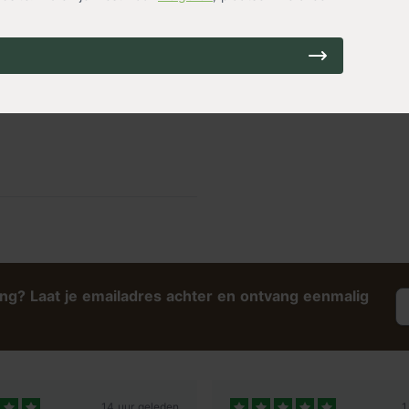
op voorraad
3,99
ing? Laat je emailadres achter en ontvang eenmalig
14 uur geleden
1