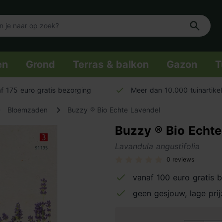
en
Grond
Terras & balkon
Gazon
T
f 175 euro gratis bezorging
Meer dan 10.000 tuinartike
Bloemzaden
Buzzy ® Bio Echte Lavendel
Buzzy ® Bio Echte
Lavandula angustifolia
0 reviews
vanaf 100 euro gratis 
geen gesjouw, lage pri