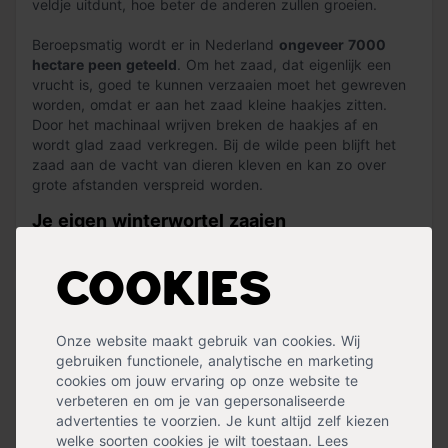
veldje uitdunt, hoe beter de anderen zullen groeien.
Beroepsmatig wordt er in Nederland
ongeveer 7000
hectare peen geteeld
. Om het zaad, dat eigenlijk een
vrucht is, goed te kunnen verzaaien moet het gewreven
worden, omdat er aan het zaad kleine haakjes zitten.
Door het machinaal wrijven breken de haakjes af en
wordt glad zaad verkregen. Bij de wilde peen blijft het
zaad aan de vacht van dieren kleven en kan zo over
grote afstanden verspreid worden.
Je eigen winterwortel zaaien
Lees meer »
Zaai half maart tot begin juli in de vollegrond op regels,
Cookies
eventueel iets uitdunnen. Gebruik geen verse mest. Dit
ras is productief en uitermate geschikt om in de winter
Specificaties
binnen te bewaren.
Onze website maakt gebruik van cookies. Wij
Geschikt voor
Groenten
,
Moestuin
,
Volle grond
,
gebruiken functionele, analytische en marketing
Zaaien
cookies om jouw ervaring op onze website te
Planttijd
Voorjaar
verbeteren en om je van gepersonaliseerde
Hoogte
40 cm
advertenties te voorzien. Je kunt altijd zelf kiezen
Standplaats
Halfschaduw
,
Zon
welke soorten cookies je wilt toestaan. Lees