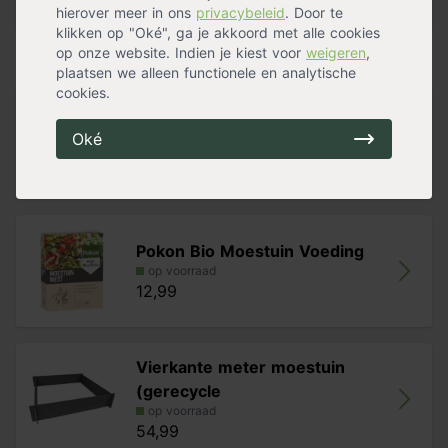
Oogsttijd
Oktober
,
November
Meer specificaties »
hierover meer in ons
privacybeleid
. Door te
klikken op "Oké", ga je akkoord met alle cookies
op onze website. Indien je kiest voor
weigeren
,
Handig voor erbij
plaatsen we alleen functionele en analytische
cookies.
Pokon Zaai- en stekgrond Bio
Oké
op voorraad
9,99
Pokon Bio Moestuin Voeding
op voorraad
12,99
Vierkante meter moestuin
(gerecycle
op voorraad
54,99