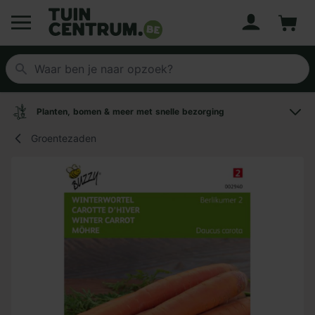
Account
Winke
Logo Tuincentrum.be
Planten, bomen & meer met snelle bezorging
Groentezaden