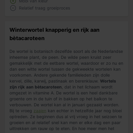
Mooi van kleur
Relatief traag groeiproces
Winterwortel knapperig en rijk aan
bètacaroteen
De wortel is botanisch dezelfde soort als de Nederlandse
inheemse plant, de peen. De wilde peen kruist zeer
gemakkelijk met de eetbare wortel, waardoor er zo nu en
dan een witte wortel tussen de gekweekte wortelen kan
voorkomen. Andere gekende familieleden zijn dolle
kervel, dille, karwij, pastinaak en berenklauw.
Wortels
zijn rijk
aan bètacaroteen
, dat in het lichaam wordt
omgezet in vitamine A. De wortel is een heel dankbare
groente om in de tuin of in bakken op het balkon te
verbouwen. De wortel kan al in januari gezaaid worden.
Bij te vroeg
zaaien
kan echter in hetzelfde jaar nog bloei
optreden. Ze beginnen dus al vrij vroeg in het seizoen te
groeien en al relatief snel kan men er elke dag een paar
uittrekken om rauw op te eten. En hoe meer men het