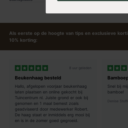
Waterbehoefte
Weinig
Meer specificaties »
Stekels
Ja
Als eerste op de hoogte van tips en exclusieve kort
10% korting:
8 uur geleden
Beukenhaag besteld
Bamboep
Hallo, afgelopen voorjaar beukenhaag
Snel bij m
laten plaatsen en online gekocht bij
bamboe!
Tuincentrum nl. Juiste grond er ook bij
Denise Stoff
genomen en 1 maal bemest zoals
geadviseerd door medewerker Robert.
De haag staat er inmiddels erg mooi bij
en is in de zomer goed gegroeid.