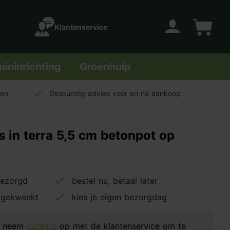
Klantenservice
Account
Winkelwage
uininrichting
Groenhulp
len
Deskundig advies voor en na aankoop
s in terra 5,5 cm betonpot op
bezorgd
bestel nu, betaal later
 gekweekt
kies je eigen bezorgdag
d, neem
contact
op met de klantenservice om te