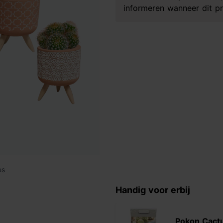
informeren wanneer dit pr
es
Handig voor erbij
Pokon Cact