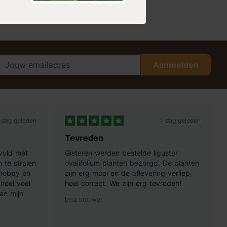
Aanmelden
 dag geleden
1 dag geleden
Tevreden
vuld met
Gisteren werden bestelde liguster
 te stralen
ovalifolium planten bezorgd. De planten
 hobby en
zijn erg mooi en de aflevering verliep
heel veel
heel correct. We zijn erg tevreden!
an mijn
bma brouwer