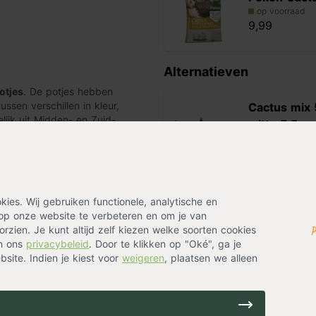
op voorraad
9,99
Alternatieven
otjes
. De potjes hebben
ssen verschillen in kleur,
Cactus mix 
ijk uit Midden- en Zuid-
witte 5,5 c
 Nederland en zijn dan ook van
op voorraad
26,99
en, inclusief potje ligt tussen
ussen tussen de 8 en 13 cm.
es. Wij gebruiken functionele, analytische en
op onze website te verbeteren en om je van
rzien. Je kunt altijd zelf kiezen welke soorten cookies
in ons
privacybeleid
. Door te klikken op "Oké", ga je
raag op een lichte plaats én kan
site. Indien je kiest voor
weigeren
, plaatsen we alleen
ptember één keer per twee weken
één keer per maand voldoende.
pgedroogd.Gedurende het
 en Vetplant Voeding
te geven.