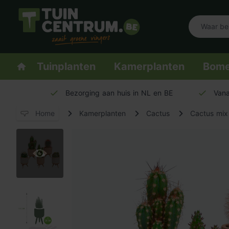
Logo Tuincentrum.be
Homepage
Tuinplanten
Kamerplanten
Bom
Bezorging aan huis in NL en BE
Vana
Home
Kamerplanten
Cactus
Cactus mix