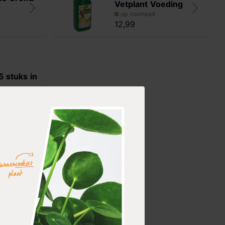
Vetplant Voeding
op voorraad
12,99
5 stuks in
m