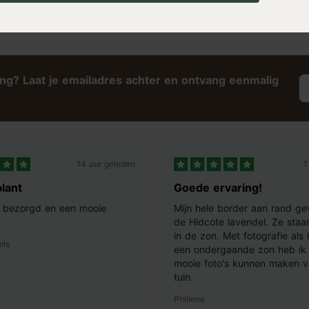
ing? Laat je emailadres achter en ontvang eenmalig
14 uur geleden
1
lant
Goede ervaring!
ij bezorgd en een mooie
Mijn hele border aan rand ge
de Hidcote lavendel. Ze staan
in de zon. Met fotografie als
els
een ondergaande zon heb ik 
mooie foto's kunnen maken v
tuin.
Philiene