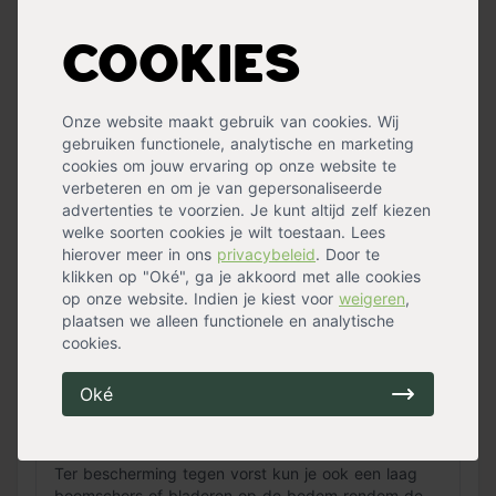
een lichte snoei, want een te zware snoei kan
schade aan de struik veroorzaken.
Cookies
In welke soort grond kan ik de Camellia het beste
Onze website maakt gebruik van cookies. Wij
aanplanten?
gebruiken functionele, analytische en marketing
cookies om jouw ervaring op onze website te
Het is belangrijk dat de grond waarop de Camellia
verbeteren en om je van gepersonaliseerde
rood groeit voldoende voedzaam en lichtzuur is. De
advertenties te voorzien. Je kunt altijd zelf kiezen
meest geschikte soort grond hiervoor is
Pokon
welke soorten cookies je wilt toestaan. Lees
Hortensia Potgrond
of
Pokon Tuinplanten Grond
.
hierover meer in ons
privacybeleid
. Door te
klikken op "Oké", ga je akkoord met alle cookies
op onze website. Indien je kiest voor
weigeren
,
plaatsen we alleen functionele en analytische
Waar plant ik de Camellia het beste aan in mijn tuin?
cookies.
Plant de Camellia rood op een zonnige tot half
Oké
schaduwrijke plek in je tuin. In verband met
vorstschade kun je de struik het beste op een
beschutte plek in je tuin planten.
Ter bescherming tegen vorst kun je ook een laag
boomschors of bladeren op de bodem rondom de