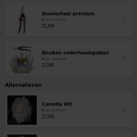
Snoeischaar premium
op voorraad
12,99
Struiken onderhoudspakket
op voorraad
27,98
Alternatieven
Camellia Wit
op voorraad
27,99