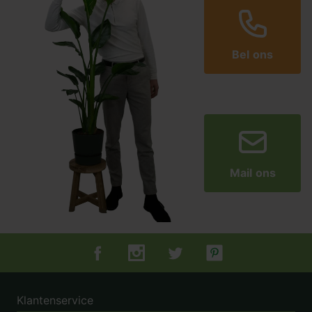
Bel ons
Mail ons
Tuincentrum.nl op Facebook
Tuincentrum.nl op Instagram
Tuincentrum.nl op Twitter
Tuincentrum.nl op Pin
Klantenservice