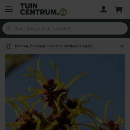
Account
Winke
Logo Tuincentrum.be
Planten, bomen & meer met snelle bezorging