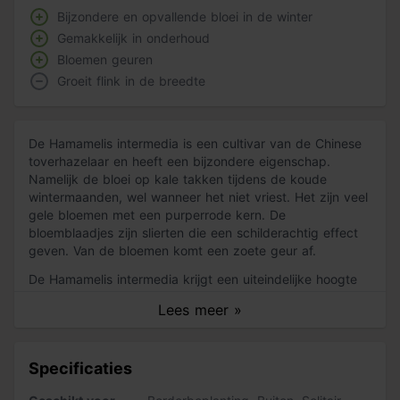
Bijzondere en opvallende bloei in de winter
Gemakkelijk in onderhoud
Bloemen geuren
Groeit flink in de breedte
De Hamamelis intermedia is een cultivar van de Chinese
toverhazelaar en heeft een bijzondere eigenschap.
Namelijk de bloei op kale takken tijdens de koude
wintermaanden, wel wanneer het niet vriest. Het zijn veel
gele bloemen met een purperrode kern. De
bloemblaadjes zijn slierten die een schilderachtig effect
geven. Van de bloemen komt een zoete geur af.
De Hamamelis intermedia krijgt een uiteindelijke hoogte
van ongeveer 5 meter. Ook in de breedte groeit de struik
Lees meer »
flink, dus zorg voor voldoende ruimte in de tuin. Na de
bloei verschijnen in het voorjaar bladeren. Deze zijn
glanzend groen en aan de onderkant licht behaard. In
Specificaties
het najaar krijgen de bladeren een mooie herfstkleur en
kleuren ze van oranje tot geel. Vervolgens vallen de