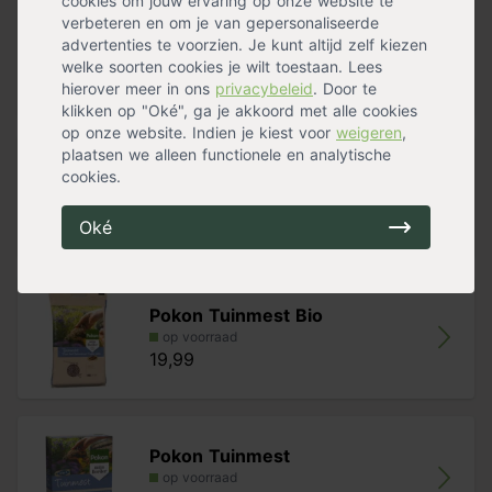
cookies om jouw ervaring op onze website te
verbeteren en om je van gepersonaliseerde
Verplantschepje breed
advertenties te voorzien. Je kunt altijd zelf kiezen
op voorraad
welke soorten cookies je wilt toestaan. Lees
8,99
hierover meer in ons
privacybeleid
. Door te
klikken op "Oké", ga je akkoord met alle cookies
op onze website. Indien je kiest voor
weigeren
,
plaatsen we alleen functionele en analytische
Pokon Tuinplanten Grond
cookies.
op voorraad
14,39
Oké
Pokon Tuinmest Bio
op voorraad
19,99
Pokon Tuinmest
op voorraad