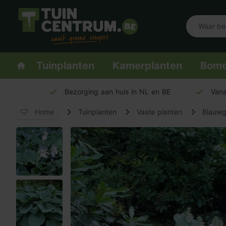
Logo Tuincentrum.be
Homepage
Tuinplanten
Kamerplanten
Bom
Bezorging aan huis in NL en BE
Vana
Home
Tuinplanten
Vaste planten
Blauwg