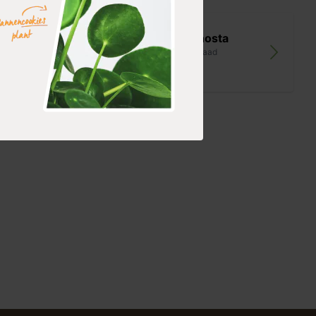
 'Palace
Bonte hosta
op voorraad
8,35