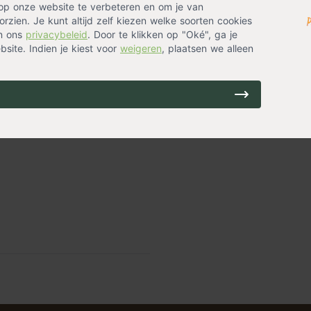
op onze website te verbeteren en om je van
planten Grond
voor de beste
rzien. Je kunt altijd zelf kiezen welke soorten cookies
 in de
lichte schaduw
, maar ook
Purperklokje
in ons
privacybeleid
. Door te klikken op "Oké", ga je
nting
,
Buiten
,
Solitair
n is het wel belangrijk dat de
Purple'
site. Indien je kiest voor
weigeren
, plaatsen we alleen
ng
pgelopen, dan kun je deze
op voorraad
8,35