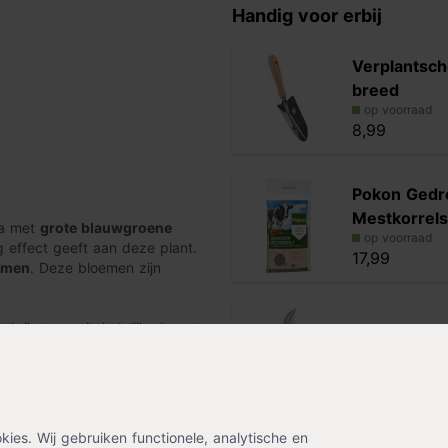
Handig voor erbij
Verplantsch
breed
op voorraad
8,99
Pokon Gedr
Mestkorrels
ta met
grote blauwgroene
op voorraad
 effect geeft aan deze plant.
17,99
emen
. Deze bloemen zijn
krijgt een uiteindelijke hoogte
Snoeischaa
st in de winter wel zijn
op voorraad
12,99
es. Wij gebruiken functionele, analytische en
Alternatieven
voor dat de bodem licht vochtig