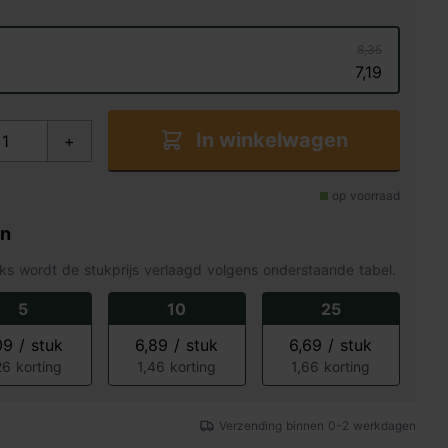
8,35
7,19
In winkelwagen
+
op voorraad
en
ks wordt de stukprijs verlaagd volgens onderstaande tabel.
5
10
25
09 / stuk
6,89 / stuk
6,69 / stuk
26 korting
1,46 korting
1,66 korting
Verzending binnen 0-2 werkdagen