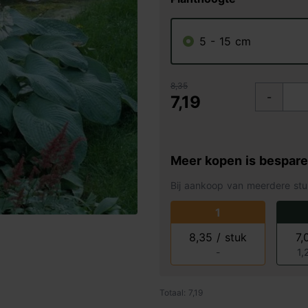
5 - 15 cm
8,35
-
7,19
Meer kopen is bespar
Bij aankoop van meerdere stu
1
8,35 / stuk
7,
-
1,
Totaal: 7,19