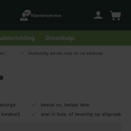
Klantenservice
Account
Winkelwage
uininrichting
Groenhulp
len
Deskundig advies voor en na aankoop
a
bezorgd
bestel nu, betaal later
 kwekerij
snel in huis, of levering op afspraak