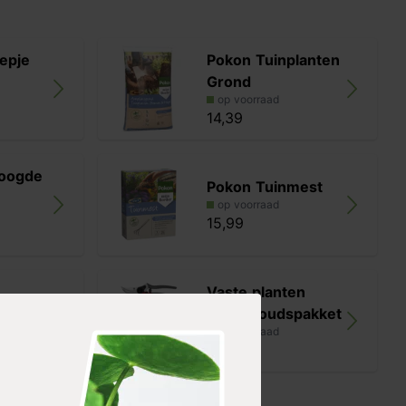
epje
Pokon Tuinplanten
Grond
op voorraad
14,39
oogde
Pokon Tuinmest
op voorraad
15,99
Vaste planten
r premium
onderhoudspakket
op voorraad
27,98