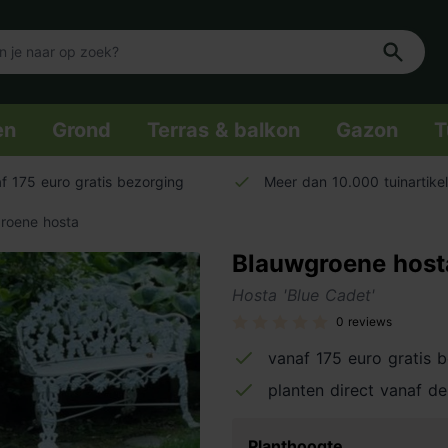
en
Grond
Terras & balkon
Gazon
T
f 175 euro gratis bezorging
Meer dan 10.000 tuinartike
roene hosta
Blauwgroene host
Hosta 'Blue Cadet'
0 reviews
vanaf 175 euro gratis 
planten direct vanaf de
Planthoogte