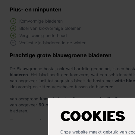
Plus- en minpunten
Komvormige bladeren
Bloei van klokvormige bloemen
Vergt weinig onderhoud
Verliest zijn bladeren in de winter
Prachtige grote blauwgroene bladeren
De Blauwgroene hosta, ook wel hartlelie genoemd, is een hos
bladeren
. Het blad heeft een komvorm, wat een schilderachtig
Van ongeveer junii tot augustus bloeit de hosta met
witte blo
klokvormig en zitten verscholen tussen de bladeren.
Van oorsprong komt de hosta uit de aspergefamilie. Deze plant 
van ongeveer
50 cm
. De hosta is goed winterhard, maar verlie
bladeren.
Cookies
Zo verzorg je de Blauwgroene hosta
Lees meer »
Onze website maakt gebruik van cooki
Hosta's groeien in principe in elke normale tuingrond. Zorg er