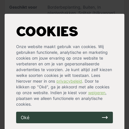
Deze grond is speciaal voor
zuurminnende planten
zoals de hortensia en bevat 6 maanden voeding.
Geschikt voor
Borderbeplanting
,
Buiten
,
In
plantenbakken
,
Solitair (blikvanger)
,
Deze hortensia bloeit op
Zure grond
tweejarig hout
,
Terras
. De uitgebloeide
bloemen beschermen de nieuwe knoppen tegen vorst,
Hoogte
20 - 40 cm
,
40 - 50 cm
Cookies
dus snoei niet te vroeg. In het voorjaar kun je de oude
Bladkleur
Groen
bloemen en dorre takken verwijderen, zo geef je de
Blad winter
Bladverliezend
nieuwe bloei meer licht en ruimte. Let bij het snoeien dus
Winterhard
Ja
Onze website maakt gebruik van cookies. Wij
op dat je niet te diep snoeit, anders knip je de nieuwe
Bloeiperiode
Voorjaarsbloeier
,
Zomerbloeier
gebruiken functionele, analytische en marketing
knoppen weg.
Wintergroen
Nee
cookies om jouw ervaring op onze website te
Standplaats
Halfschaduw
,
Zon
verbeteren en om je van gepersonaliseerde
Maximalehoogte
125 cm
advertenties te voorzien. Je kunt altijd zelf kiezen
Bloemkleur
Blauw
,
Roze
welke soorten cookies je wilt toestaan. Lees
Snoeimaand
Maart
hierover meer in ons
privacybeleid
. Door te
Groeisnelheid
Snel
klikken op "Oké", ga je akkoord met alle cookies
Bloemvorm
Bol
Meer specificaties »
op onze website. Indien je kiest voor
weigeren
,
plaatsen we alleen functionele en analytische
Handig voor erbij
cookies.
Oké
Pokon Hortensia Potgrond Bio
op voorraad