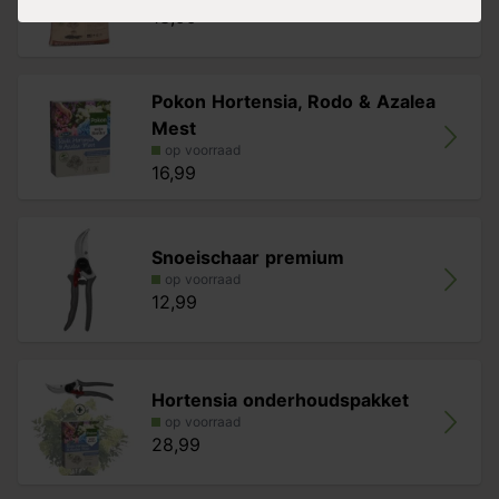
13,99
Pokon Hortensia, Rodo & Azalea
Mest
op voorraad
16,99
Snoeischaar premium
op voorraad
12,99
Hortensia onderhoudspakket
op voorraad
28,99