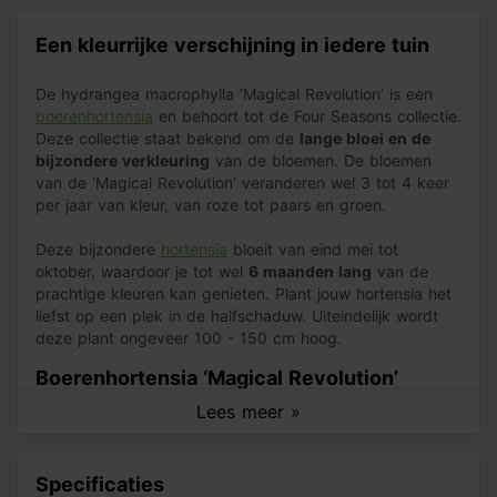
Een kleurrijke verschijning in iedere tuin
De hydrangea macrophylla ‘Magical Revolution’ is een
boerenhortensia
en behoort tot de Four Seasons collectie.
Deze collectie staat bekend om de
lange bloei en de
bijzondere verkleuring
van de bloemen. De bloemen
van de ‘Magical Revolution’ veranderen wel 3 tot 4 keer
per jaar van kleur, van roze tot paars en groen.
Deze bijzondere
hortensia
bloeit van eind mei tot
oktober, waardoor je tot wel
6 maanden lang
van de
prachtige kleuren kan genieten. Plant jouw hortensia het
liefst op een plek in de halfschaduw. Uiteindelijk wordt
deze plant ongeveer 100 - 150 cm hoog.
Boerenhortensia ‘Magical Revolution’
verzorgen
Lees meer »
Bij het aanplanten van de ‘Magical Revolution’ gebruik je
hortensia grond
voor het beste groei en bloei resultaat.
Specificaties