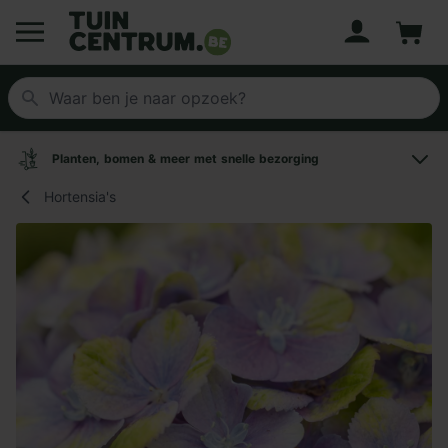
Account
Winke
Logo Tuincentrum.be
Planten, bomen & meer met snelle bezorging
Hortensia's