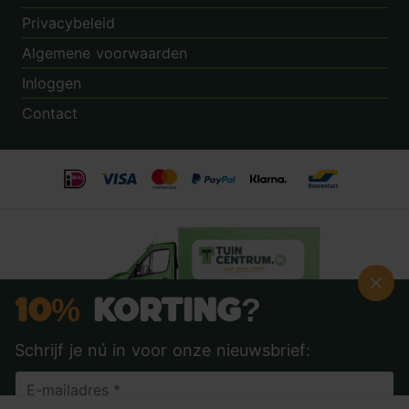
Privacybeleid
Algemene voorwaarden
Inloggen
Contact
10%
Korting?
Schrijf je nú in voor onze nieuwsbrief:
Beoordeling:
8.9
door
3.862
klanten
© 2014 - 2026 - Tuincentrum.nl B.V.