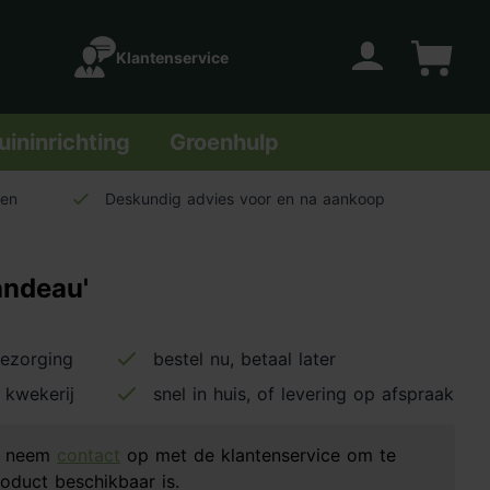
Klantenservice
Account
Winkelwage
uininrichting
Groenhulp
len
Deskundig advies voor en na aankoop
Bandeau'
bezorging
bestel nu, betaal later
 kwekerij
snel in huis, of levering op afspraak
d, neem
contact
op met de klantenservice om te
oduct beschikbaar is.