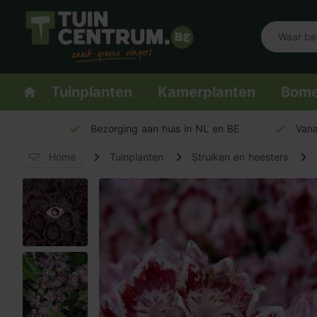
Logo Tuincentrum.be
Homepage
Tuinplanten
Kamerplanten
Bom
Bezorging aan huis in NL en BE
Vana
Home
Tuinplanten
Struiken en heesters