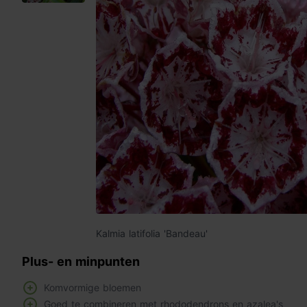
Kalmia latifolia 'Bandeau'
Plus- en minpunten
Komvormige bloemen
Goed te combineren met rhododendrons en azalea's