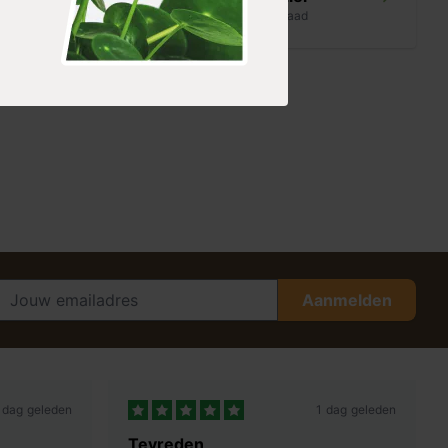
op voorraad
Aanmelden
 dag geleden
1 dag geleden
Tevreden