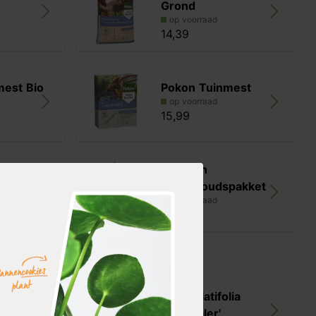
Grond
op voorraad
14,39
mest Bio
Pokon Tuinmest
op voorraad
15,99
Struiken
r premium
onderhoudspakket
op voorraad
27,98
lia
Kalmia latifolia
'Sterntaler'