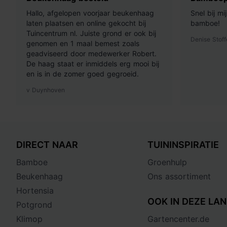
Hallo, afgelopen voorjaar beukenhaag
Snel bij m
laten plaatsen en online gekocht bij
bamboe!
Tuincentrum nl. Juiste grond er ook bij
Denise Stoff
genomen en 1 maal bemest zoals
geadviseerd door medewerker Robert.
De haag staat er inmiddels erg mooi bij
en is in de zomer goed gegroeid.
v Duynhoven
DIRECT NAAR
TUININSPIRATIE
Bamboe
Groenhulp
Beukenhaag
Ons assortiment
Hortensia
OOK IN DEZE LAN
Potgrond
Klimop
Gartencenter.de