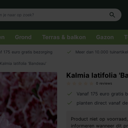
en
Grond
Terras & balkon
Gazon
T
f 175 euro gratis bezorging
Meer dan 10.000 tuinartike
Kalmia latifolia 'Bandeau'
Kalmia latifolia '
0 reviews
Vanaf 175 euro gratis 
planten direct vanaf de
Product niet op voorraa
informeren wanneer dit pr