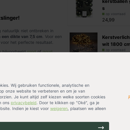
kerstballen
s
op voorraad
slinger!
24,99
 natuurlijk niet ontbreken in
 een dikte van 7,5 cm
. Voor een
Kerstverlic
oor het perfecte resultaat.
wit 1800 c
op voorraad
ls bijvoorbeeld
rood
of
goud
.
29,99
n met een leuke
zilveren
Alternatieven
es. Wij gebruiken functionele, analytische en
Kerstslinge
op onze website te verbeteren en om je van
Zilver
rzien. Je kunt altijd zelf kiezen welke soorten cookies
op voorraad
in ons
privacybeleid
. Door te klikken op "Oké", ga je
5,99
site. Indien je kiest voor
weigeren
, plaatsen we alleen
Kerstslinge