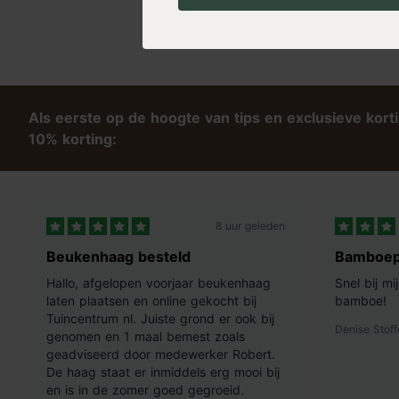
Als eerste op de hoogte van tips en exclusieve kort
10% korting:
8 uur geleden
Beukenhaag besteld
Bamboep
Hallo, afgelopen voorjaar beukenhaag
Snel bij m
laten plaatsen en online gekocht bij
bamboe!
Tuincentrum nl. Juiste grond er ook bij
Denise Stoff
genomen en 1 maal bemest zoals
geadviseerd door medewerker Robert.
De haag staat er inmiddels erg mooi bij
en is in de zomer goed gegroeid.