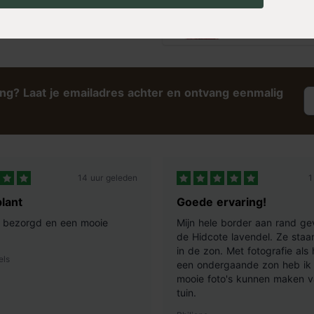
Rood
op voorraad
5,99
ing? Laat je emailadres achter en ontvang eenmalig
14 uur geleden
1
lant
Goede ervaring!
ij bezorgd en een mooie
Mijn hele border aan rand ge
de Hidcote lavendel. Ze staan
in de zon. Met fotografie als
els
een ondergaande zon heb ik 
mooie foto's kunnen maken v
tuin.