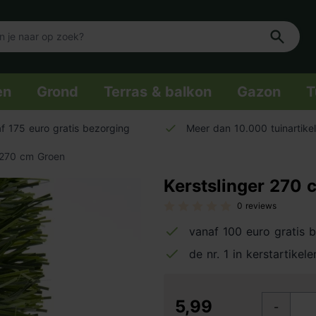
en
Grond
Terras & balkon
Gazon
T
f 175 euro gratis bezorging
Meer dan 10.000 tuinartike
r 270 cm Groen
Kerstslinger 270 
0 reviews
vanaf 100 euro gratis 
de nr. 1 in kerstartikele
5,99
-