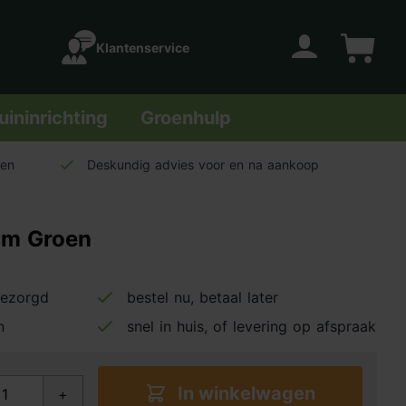
Klantenservice
Account
Winkelwage
uininrichting
Groenhulp
len
Deskundig advies voor en na aankoop
cm Groen
bezorgd
bestel nu, betaal later
n
snel in huis, of levering op afspraak
In winkelwagen
+