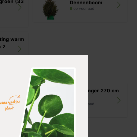
 groen (33
Dennenboom
op voorraad
hting warm
m 2
r 270 cm
Kerstslinger 270 cm
Goud
op voorraad
5,99
r 270 cm