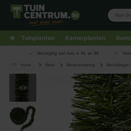
Logo Tuincentrum.be
Homepage
Tuinplanten
Kamerplanten
Bom
Bezorging aan huis in NL en BE
Vana
Home
Kerst
Kerstversiering
Kerstslinge