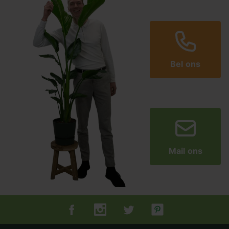
Bel ons
Mail ons
Tuincentrum.nl op Facebook
Tuincentrum.nl op Instagram
Tuincentrum.nl op Twitter
Tuincentrum.nl op Pin