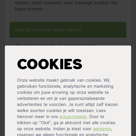
handen zuren bevatten waar sommige kruiden niet
tegen kunnen.
Moet je de kruiden water geven?
Om zo lang mogelijk te genieten van de
kruidenplanten is het belangrijk dat ze altijd in een
laagje water staan.
Cookies
Welke voeding zou ik het best kunnen gebruiken
Onze website maakt gebruik van cookies. Wij
voor de kruidenplantjes?
gebruiken functionele, analytische en marketing
cookies om jouw ervaring op onze website te
verbeteren en om je van gepersonaliseerde
Pokon Bio Groenten & Kruiden voeding
raden wij
advertenties te voorzien. Je kunt altijd zelf kiezen
hiervoor aan.
welke soorten cookies je wilt toestaan. Lees
hierover meer in ons
privacybeleid
. Door te
Vraag over dit product? Je kan hem
hier stellen »
klikken op "Oké", ga je akkoord met alle cookies
op onze website. Indien je kiest voor
weigeren
,
plaatsen we alleen functionele en analytische