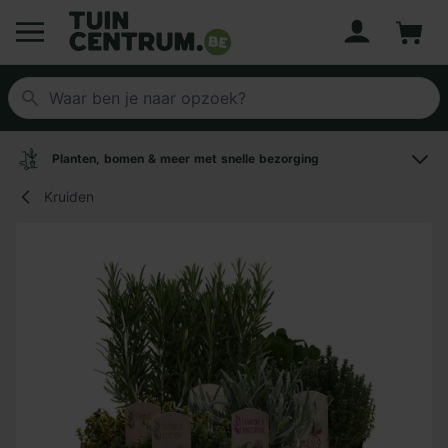
Account
Winke
Logo Tuincentrum.be
Planten, bomen & meer met snelle bezorging
Kruiden