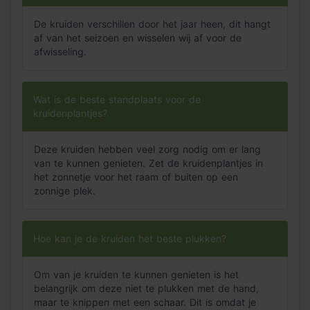
pakket
De kruiden verschillen door het jaar heen, dit hangt
af van het seizoen en wisselen wij af voor de
De juiste standplaats is erg belangrijk voor de
afwisseling.
gezondheid van je plantjes. Kruidenplanten staan graag
op een
zonnige plek
en kunnen ook in de volle grond
aangeplant worden. Doe dit echter niet met munt, want
Wat is de beste standplaats voor de
deze plant zal snel gaan woekeren. Zet je de
kruidenplantjes?
kruidenplanten binnen? Kies dan een plek uit
voor het
raam
, zodat ze genoeg licht kunnen opnemen. Zet ze op
een plek met een constante temperatuur. Teveel
Deze kruiden hebben veel zorg nodig om er lang
wisseling in temperatuur kan funest zijn voor je plantjes.
van te kunnen genieten. Zet de kruidenplantjes in
het zonnetje voor het raam of buiten op een
Tip
: Je handen bevatten zuren die schadelijk kunnen zijn
zonnige plek.
voor kruidenplanten. Knip kruiden daarom altijd af
met
een schone schaar
.
Hoe kan je de kruiden het beste plukken?
Om van je kruiden te kunnen genieten is het
belangrijk om deze niet te plukken met de hand,
maar te knippen met een schaar. Dit is omdat je