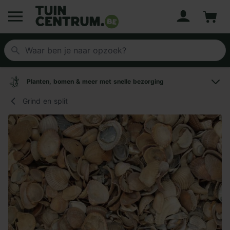
Account
Winke
Logo Tuincentrum.be
Planten, bomen & meer met snelle bezorging
Grind en split