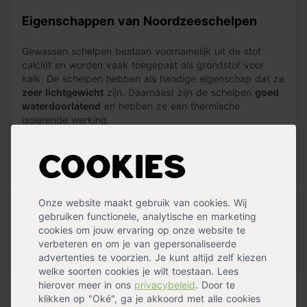
Eigenschappen van Noordzeeschelpen
Gewassen schelpen bestaan voornamelijk uit de stof
calciet en worden vaak toegepast als grondstof voor
kalk. De schelpen hebben als handige eigenschap dat ze
zeer lichtgewicht
zijn. Daarnaast zijn de schelpen
goed
waterdoorlatend
en hebben ze een thermische
isolerende werking.
De big bag bestaat uit 1 m3 aan schelpen en weegt
ongeveer 800 kg. De mini bag bestaat uit 0.5 m3
Cookies
Lees meer »
schelpen en weegt ongeveer 400 kg. Als je een
laagdikte van 5 cm wil bereiken heb je per vierkante
meter ongeveer 40 kg, of 0.05 m3, van de schelpen
Onze website maakt gebruik van cookies. Wij
Specificaties
nodig. De big bag is goed voor ongeveer
20 vierkante
gebruiken functionele, analytische en marketing
meter
.
cookies om jouw ervaring op onze website te
Inhoud
0,5 m³
,
1 m³
verbeteren en om je van gepersonaliseerde
Kleur
Donkerbruin
,
Zandkleur
,
Bruin
,
Wit
advertenties te voorzien. Je kunt altijd zelf kiezen
welke soorten cookies je wilt toestaan. Lees
hierover meer in ons
privacybeleid
. Door te
Handig voor erbij
klikken op "Oké", ga je akkoord met alle cookies