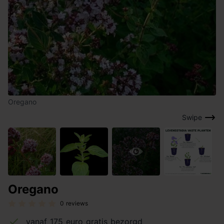
Oregano
Swipe
Oregano
0 reviews
vanaf 175 euro gratis bezorgd