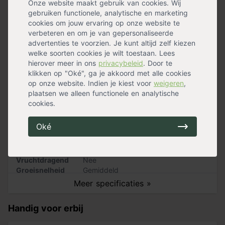
is gekweekt.
Onze website maakt gebruik van cookies. Wij
Buiten
,
In plantenbakken
,
Solitair
gebruiken functionele, analytische en marketing
(blikvanger)
,
Terras
Zo verzorg je de oregano
cookies om jouw ervaring op onze website te
Hoogte
10 - 20 cm
verbeteren en om je van gepersonaliseerde
Bladkleur
Groen
advertenties te voorzien. Je kunt altijd zelf kiezen
Oregano staat graag in de zon op droge, kalkhoudende
Blad winter
Bladverliezend
welke soorten cookies je wilt toestaan. Lees
grond. Het is een vaste,
winterharde kruidenplant
die
Winterhard
Ja
hierover meer in ons
privacybeleid
. Door te
wel haar blad verliest in de winter. Knip de oregano
Bloeiperiode
Zomerbloeier
,
Najaarsbloeier
klikken op "Oké", ga je akkoord met alle cookies
helemaal terug in het voorjaar, dan loopt de plant
Onderhoud
Eenvoudig
op onze website. Indien je kiest voor
weigeren
,
opnieuw uit. Wist je dat vogels dol zijn op de zaden van
Wintergroen
Nee
plaatsen we alleen functionele en analytische
de oregano? Hang of leg uitgebloeide, verdroogde
Standplaats
Zon
cookies.
bloemstengels met zaadknoppen eraan daarom daar
Maximalehoogte
60 cm
neer waar de vogels in je tuin vaak komen.
Bloemkleur
Roze
Oké
Bloemen
Ja
Snoeimaand
Maart
Waterbehoefte
Gemiddeld
Vruchtdragend
Nee
Groeisnelheid
Gemiddeld
Stekels
Nee
Meer specificaties »
Handig voor erbij