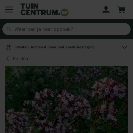
Account
Winke
Logo Tuincentrum.be
Planten, bomen & meer met snelle bezorging
Kruiden