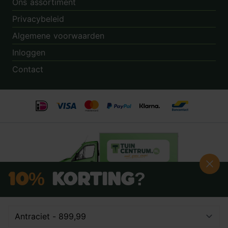
Ons assortiment
Privacybeleid
Algemene voorwaarden
Inloggen
Contact
10%
Korting?
Schrijf je nú in voor onze nieuwsbrief:
Beoordeling:
8.9
door
3.862
klanten
© 2014 - 2026 - Tuincentrum.nl B.V.