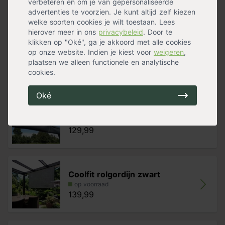
verbeteren en om je van gepersonaliseerde
De eigenschappen van de pergola ‘Stand Alone’:
advertenties te voorzien. Je kunt altijd zelf kiezen
Handig voor erbij
welke soorten cookies je wilt toestaan. Lees
- Zeer sterk HTPE geknoopt doek
hierover meer in ons
privacybeleid
. Door te
- Winnaar Innovatieprijs Tuinidee Award
klikken op "Oké", ga je akkoord met alle cookies
Coolfit rolgordijn zand
- Bevestiging- en katrollenset in verpakking bijgesloten
op onze website. Indien je kiest voor
weigeren
,
op voorraad
- Tot 95% bescherming tegen schadelijke UV stralen
plaatsen we alleen functionele en analytische
139,99
- Geeft verkoeling bij warm weer
cookies.
- Eenvoudig te reinigen
- Schimmelwerend
Oké
- Eenvoudig te installeren
- 5 jaar garantie
Beschermhoes Harmonica
op voorraad
129,99
Coolfit rolgordijn zwart
op voorraad
139,99