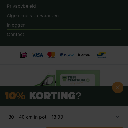
Privacybeleid
Algemene voorwaarden
Inloggen
Contact
10%
Korting?
Schrijf je nú in voor onze nieuwsbrief:
Beoordeling:
8.9
door
3.862
klanten
© 2014 - 2026 - Tuincentrum.nl B.V.
info@tuincentrum.nl
·
085 40 16 555