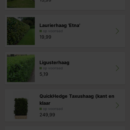
Laurierhaag 'Etna'
op voorraad
19,99
Ligusterhaag
op voorraad
5,19
QuickHedge Taxushaag (kant en
klaar
op voorraad
249,99