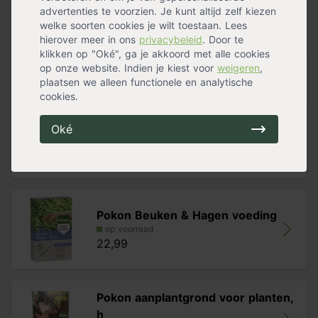
advertenties te voorzien. Je kunt altijd zelf kiezen
Groeisnelheid
Gemiddeld
welke soorten cookies je wilt toestaan. Lees
Geurend
Nee
hierover meer in ons
privacybeleid
. Door te
Stekels
Nee
Meer specificaties »
klikken op "Oké", ga je akkoord met alle cookies
op onze website. Indien je kiest voor
weigeren
,
Handig voor erbij
plaatsen we alleen functionele en analytische
cookies.
Bats
Oké
op voorraad
20,00
Pokon Beuken & Hagen voeding
op voorraad
22,99
Pokon aanplantgrond voor planten,
h