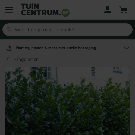
Account
Winke
Logo Tuincentrum.be
Planten, bomen & meer met snelle bezorging
Haagplanten