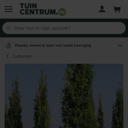
Account
Winke
Logo Tuincentrum.be
Planten, bomen & meer met snelle bezorging
Zuilbomen