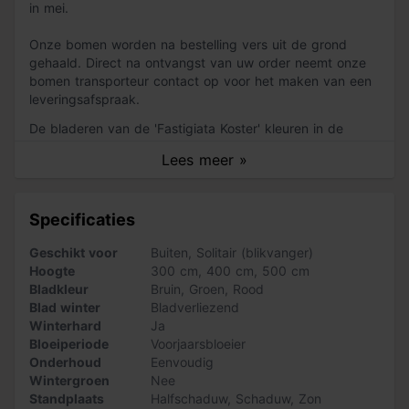
in mei.
Onze bomen worden na bestelling vers uit de grond
gehaald. Direct na ontvangst van uw order neemt onze
bomen transporteur contact op voor het maken van een
leveringsafspraak.
De bladeren van de 'Fastigiata Koster' kleuren in de
herfst naar bruinrood en blijven gedeeltelijk aan de boom
Lees meer »
hangen. Dit zorgt voor een sprookjesachtig
wintersilhouet. In de herfst verschijnen er bovendien
vruchten aan de boom, namelijk eikels. Dit kan echter
Specificaties
wel enkele jaren duren. De boom is goed winterhard en
overleeft de Hollandse winters met gemak.
Geschikt voor
Buiten
,
Solitair (blikvanger)
Hoogte
300 cm
,
400 cm
,
500 cm
Het verschil met de 'Fastigiata' is dat de 'Fastigiata
Bladkleur
Bruin
,
Groen
,
Rood
Koster' niet inzakt op een latere leeftijd en zijn zuilvorm
Blad winter
Bladverliezend
altijd behoudt. De boom krijgt een maximale hoogte van
Winterhard
Ja
ongeveer 15 meter. De 'Fastigiata Koster' verdraagt
Bloeiperiode
Voorjaarsbloeier
verharding en verdichting goed en is bovendien
Onderhoud
Eenvoudig
windbestendig.
Wintergroen
Nee
Standplaats
Halfschaduw
,
Schaduw
,
Zon
Zo verzorg je de 'Fastigiata Koster'