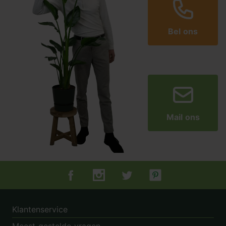
Bel ons
Mail ons
Tuincentrum.nl op Facebook
Tuincentrum.nl op Instagram
Tuincentrum.nl op Twitter
Tuincentrum.nl op Pin
Klantenservice