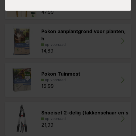
op voorraad
47,99
Pokon aanplantgrond voor planten,
h
op voorraad
14,89
Pokon Tuinmest
op voorraad
15,99
Snoeiset 2-delig (takkenschaar en s
op voorraad
21,99