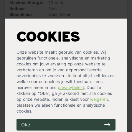
Maximalehoogte
10 meter
De 'Fastigiata Koster' is gemakkelijk te onderhouden. De
Eetbaar
Nee
boom heeft nauwelijks snoei nodig, enkel om hem in
Bloemkleur
Geel
,
Groen
vorm te houden. Op de meeste grondsoorten groeit de
Bloemen
Nee
boom goed, maar de 'Fastigiata Koster' heeft de
Snoeimaand
September
,
Oktober
,
November
voorkeur voor een voedselrijke en vochtige bodem. Houd
Waterbehoefte
Gemiddeld
er rekening mee dat oudere bomen gevoelig zijn voor
Cookies
Vruchtdragend
Ja
veranderingen in het grondwaterniveau. Je kunt de boom
Geschiktomteleiden
Nee
zowel op een zonnige als een schaduwrijke plek planten.
Groeisnelheid
Gemiddeld
Geef de 'Fastigiata Koster' voldoende ruimte om te
Onze website maakt gebruik van cookies. Wij
Vorm
Beveerd
groeien. De boom kan namelijk bestrating omhoog
Meer specificaties »
gebruiken functionele, analytische en marketing
duwen.
cookies om jouw ervaring op onze website te
verbeteren en om je van gepersonaliseerde
Handig voor erbij
Let op: bij het kiezen van een boom is de stamomtrek
advertenties te voorzien. Je kunt altijd zelf kiezen
leidend. De bij de stamomtrek genoemde hoogte is
welke soorten cookies je wilt toestaan. Lees
slechts een indicatie. Dus aan de hoogte indicatie
hierover meer in ons
privacybeleid
. Door te
Bats
kunnen geen rechten worden ontleend.
klikken op "Oké", ga je akkoord met alle cookies
op voorraad
op onze website. Indien je kiest voor
weigeren
,
20,00
plaatsen we alleen functionele en analytische
cookies.
Oké
Boompalen set (2 palen + 2
boomband