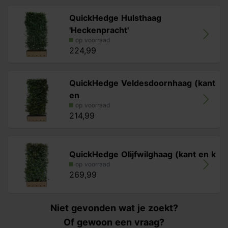
QuickHedge Hulsthaag
'Heckenpracht'
op voorraad
224,99
QuickHedge Veldesdoornhaag (kant
en
op voorraad
214,99
QuickHedge Olijfwilghaag (kant en k
op voorraad
269,99
Niet gevonden wat je zoekt?
Of gewoon een vraag?