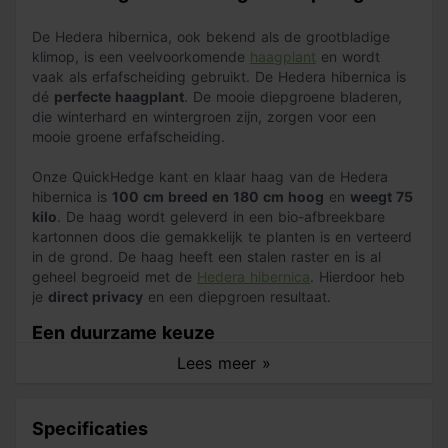
De Hedera hibernica, ook bekend als de grootbladige
klimop, is een veelvoorkomende
haagplant
en wordt
vaak als erfafscheiding gebruikt. De Hedera hibernica is
dé
perfecte haagplant
. De mooie diepgroene bladeren,
die winterhard en wintergroen zijn, zorgen voor een
mooie groene erfafscheiding.
Onze QuickHedge kant en klaar haag van de Hedera
hibernica is
100 cm breed en 180 cm hoog
en
weegt 75
kilo
. De haag wordt geleverd in een bio-afbreekbare
kartonnen doos die gemakkelijk te planten is en verteerd
in de grond. De haag heeft een stalen raster en is al
geheel begroeid met de
Hedera hibernica
. Hierdoor heb
je
direct privacy
en een diepgroen resultaat.
Een duurzame keuze
Lees meer »
Een kant en klaar haag draagt bij aan het vergroenen
van stedelijke gebieden. Dit bevordert een gezonde
omgeving, biodiversiteit en verbetert de luchtkwaliteit.
Specificaties
De bak is samengesteld uit bio-afbreekbaar karton. Na