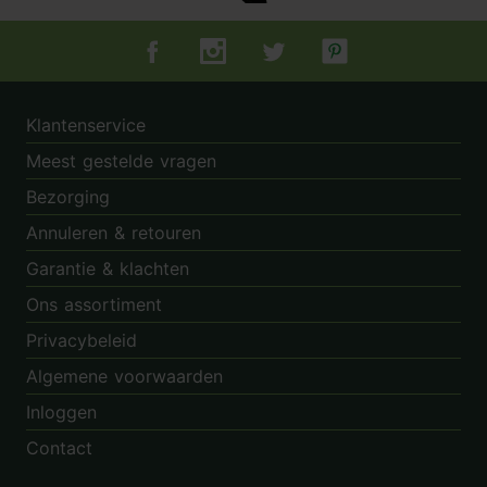
Tuincentrum.nl op Facebook
Tuincentrum.nl op Instagram
Tuincentrum.nl op Twitter
Tuincentrum.nl op Pin
Klantenservice
Meest gestelde vragen
Bezorging
Annuleren & retouren
Garantie & klachten
Ons assortiment
Privacybeleid
Algemene voorwaarden
Inloggen
Contact