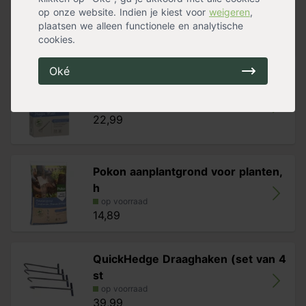
Bats
40 cm diep en breed
. De hagen kunnen inclusief het
op onze website. Indien je kiest voor
weigeren
,
op voorraad
afbreekbare karton geplant worden. Let hierbij op dat
plaatsen we alleen functionele en analytische
20,00
het karton net onder het maaiveld valt. Maak het jezelf
cookies.
makkelijk en gebruik
draaghaken
bij het plaatsen van je
QuickHedge. Plaats de bijgeleverde
Oké
druppelvloeiingsslang op de bovenzijde van de
Pokon Beuken & Hagen voeding
wortelkluit. De kant en klaar haag kan ook tegen een
op voorraad
muur geplaatst worden.
22,99
Pokon aanplantgrond voor planten,
h
op voorraad
14,89
QuickHedge Draaghaken (set van 4
st
op voorraad
39,99