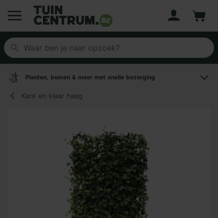
Account
Winke
Logo Tuincentrum.be
Planten, bomen & meer met snelle bezorging
Kant en klaar haag