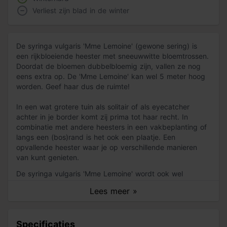
Verliest zijn blad in de winter
De syringa vulgaris 'Mme Lemoine' (gewone sering) is
een rijkbloeiende heester met sneeuwwitte bloemtrossen.
Doordat de bloemen dubbelbloemig zijn, vallen ze nog
eens extra op. De 'Mme Lemoine' kan wel 5 meter hoog
worden. Geef haar dus de ruimte!
In een wat grotere tuin als solitair of als eyecatcher
achter in je border komt zij prima tot haar recht. In
combinatie met andere heesters in een vakbeplanting of
langs een (bos)rand is het ook een plaatje. Een
opvallende heester waar je op verschillende manieren
van kunt genieten.
De syringa vulgaris 'Mme Lemoine' wordt ook wel
gewone sering genoemd. Deze soort komt uit Zuid-
Lees meer »
Europa en behoort tot de familie van de oleaceae. De
struik heeft groen, breed blad dat eirond en spits is. Het
is 6 tot 10 cm lang. In mei bloeit de 'Mme Lemoine' met
Specificaties
zuiver witte, dubbelbloemige bloemen. Ze staan in slanke