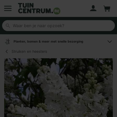
Account
Winke
Logo Tuincentrum.be
Planten, bomen & meer met snelle bezorging
Struiken en heesters