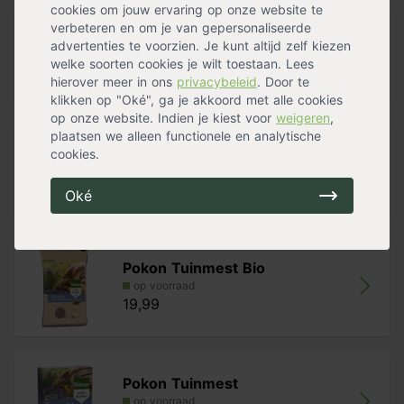
dat jaar. Wanneer je de 'Mme Lemoine' te drastisch
cookies om jouw ervaring op onze website te
snoeit, blijft de bloei zelfs enkele jaren uit. Staat je sering
verbeteren en om je van gepersonaliseerde
Verplantschepje breed
op wat armere grond? Bemest de plant dan in het
advertenties te voorzien. Je kunt altijd zelf kiezen
op voorraad
voorjaar.
welke soorten cookies je wilt toestaan. Lees
8,99
hierover meer in ons
privacybeleid
. Door te
klikken op "Oké", ga je akkoord met alle cookies
op onze website. Indien je kiest voor
weigeren
,
plaatsen we alleen functionele en analytische
Pokon Tuinplanten Grond
cookies.
op voorraad
14,39
Oké
Pokon Tuinmest Bio
op voorraad
19,99
Pokon Tuinmest
op voorraad