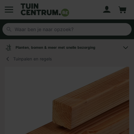
Account
Winke
Logo Tuincentrum.be
Planten, bomen & meer met snelle bezorging
Tuinpalen en regels