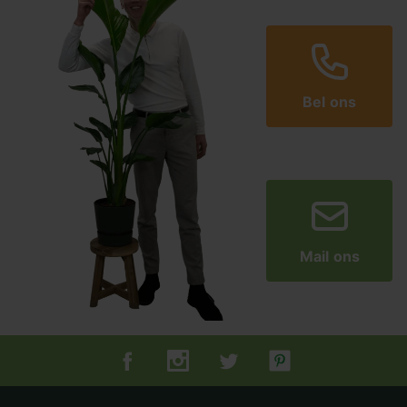
rekening met mogelijke vlekjes, scheurtjes, kleur- en
structuurverschil, kwasten en noesten die aanwezig
kunnen zijn op het hout. Dit is onoverkomelijk en heeft
verder geen invloed op de kwaliteit van het hout. Wil je
de originele kleur behouden? Dan is ons advies dit
Bel ons
tuinscherm te behandelen met Remmers HK lazuur
douglas.
Mail ons
Tuincentrum.nl op Facebook
Tuincentrum.nl op Instagram
Tuincentrum.nl op Twitter
Tuincentrum.nl op Pin