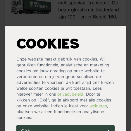
met speciaal transport. De
bezorgkosten in Nederland
zijn 100,- en in België 160,-
Plus- en minpunten
Cookies
Fijnbezaagd douglashout
Robuuste uitstraling
Onze website maakt gebruik van cookies. Wij
4-ex log gezaagd
gebruiken functionele, analytische en marketing
Vergrijzing door weersinvloeden
cookies om jouw ervaring op onze website te
verbeteren en om je van gepersonaliseerde
advertenties te voorzien. Je kunt altijd zelf kiezen
welke soorten cookies je wilt toestaan. Lees
Douglas paal met robuuste uitstraling
hierover meer in ons
privacybeleid
. Door te
klikken op "Oké", ga je akkoord met alle cookies
Deze douglas
paal
is fijnbezaagd en heeft een ruwe
op onze website. Indien je kiest voor
weigeren
,
structuur. Dit geeft een robuuste uitstraling aan de paal.
plaatsen we alleen functionele en analytische
Douglashout heeft van nature een
roze/gele kleur
en
cookies.
een zichtbare ‘vlam’ in het hout. De vlam blijft ook na het
vergrijzen van het hout mooi zichtbaar. Het bijzondere