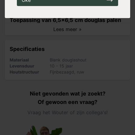
Oké
aan ons douglashout is dat het
4-ex log gezaagd
wordt,
waardoor het hout minder snel scheurt.
Toepassing van 6,5x6,5 cm douglas palen
Lees meer »
Douglas palen met kopmaat 6,5x6,5 cm worden vooral
toegepast als schuttingpaal
, maar ook voor
tuinhekken
of lichte houtconstructies. Voor zwaardere
Specificaties
houtconstructies, zoals veranda’s en overkappingen,
raden wij aan om palen met een kopmaat van 12x12 cm
Materiaal
Blank douglashout
of groter te gebruiken. Als de paal de grond in gaat is
Levensduur
10 - 15 jaar
het belangrijk om een paalbeschermer, zoals postsaver,
Houtstructuur
Fijnbezaagd, ruw
te gebruiken.
Tip
: wil je een schutting met een robuuste uitstraling?
Niet gevonden wat je zoekt?
Kies dan voor een paal met kopmaat 10x10 cm.
Of gewoon een vraag?
Eigenschappen van douglashout
Vraag het Wouter of zijn collega's!
Onze ruwe douglas palen zijn vers gezaagd, waardoor er
in de eerste maanden kans is op vochtuittreding,
harsuittreding en werking van het hout. Houd verder ook