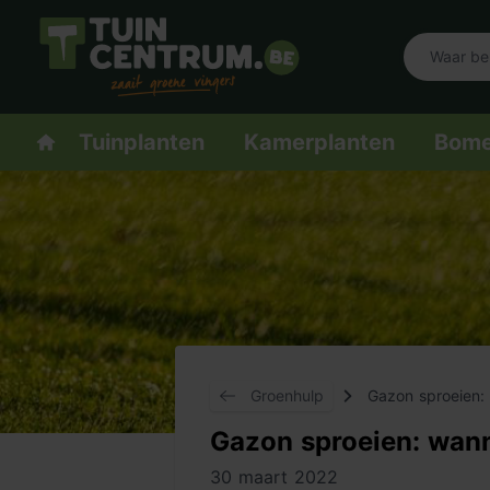
Logo Tuincentrum.be
Homepage
Tuinplanten
Kamerplanten
Bom
Groenhulp
Gazon sproeien:
Gazon sproeien: wan
30 maart 2022