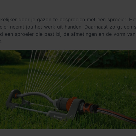
kelijker door je gazon te besproeien met een sproeier. He
eier neemt jou het werk uit handen. Daarnaast zorgt een s
ijd een sproeier die past bij de afmetingen en de vorm van
s.