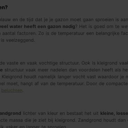
en?
s blauw en de tijd dat je je gazon moet gaan sproeien is 
eel water heeft een gazon nodig
? Het is goed om te wet
 aantal factoren. Zo is de temperatuur een belangrijke fa
 is veelzeggend.
e vaste en vaak vochtige structuur. Ook is kleigrond vaa
re
structuur vaak meer nadelen dan voordelen heeft als het
. Kleigrond houdt namelijk langer vocht vast waardoor je
wel moet, hangt af van de temperatuur. Door de compacte 
e
beluchten
.
andgrond
lichter van kleur en bestaat het uit
kleine, loss
te massa die je ziet bij kleigrond. Zandgrond houdt dan
jk vaker en langer te sproeien.