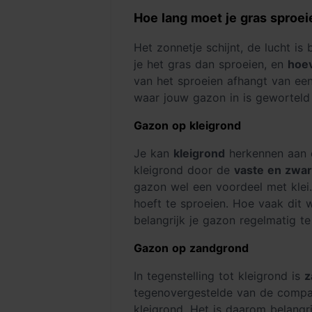
Hoe lang moet je gras sproei
Het zonnetje schijnt, de lucht i
je het gras dan sproeien, en
hoev
van het sproeien afhangt van een
waar jouw gazon in is geworteld
Gazon op kleigrond
Je kan
kleigrond
herkennen aan d
kleigrond door de
vaste en zwa
gazon wel een voordeel met klei
hoeft te sproeien. Hoe vaak dit 
belangrijk je gazon regelmatig t
Gazon op zandgrond
In tegenstelling tot kleigrond is
z
tegenovergestelde van de compac
kleigrond. Het is daarom belangri