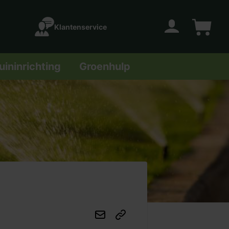
Klantenservice
Account
Winkelwage
uininrichting
Groenhulp