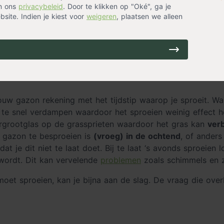
in ons
privacybeleid
. Door te klikken op "Oké", ga je
site. Indien je kiest voor
weigeren
, plaatsen we alleen
oeien
nd jouw gazon groeit en hoe vaak en wanneer je moet sp
en
.
uw gazon rekening met het tijdstip waarop je sproeit. Wa
es te snel verdampen waardoor het sproeien weinig effect 
rgrootglas op de grassprieten waardoor het gras kan
ver
e gazon te besproeien is
(vroeg) in de ochtend
, of anders
t je dit niet te laat doet. Bij te laat ‘s avonds sproeien 
 wordt. Dit kan vervelende
problemen
zoals schimmels en z
et sproeien, kan je bijna aan de slag. De vraag die overbl