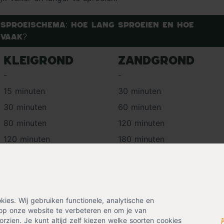
Sproeischema: hoe lang sproeien en hoe
vaak?
Kleigrond
Zandgrond
-
-
15 minuten
30 minuten
30 minuten
60 minuten
80 minuten
120 minuten
120 minuten
180 minuten
maar pas op: je kan je gazon ook verdrinken. Houd als ric
es. Wij gebruiken functionele, analytische en
eveelheid water te controleren, kan je een regenmeter in
op onze website te verbeteren en om je van
rzien. Je kunt altijd zelf kiezen welke soorten cookies
eveel je hebt gesproeid.