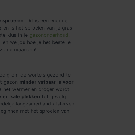
e sproeien
. Dit is een enorme
e
en is het sproeien van je gras
te klus in je
gazononderhoud
.
len we jou hoe je het beste je
te zomermaanden!
 nodig om de wortels gezond te
et gazon
minder vatbaar is voor
dra het warmer en droger wordt
e en kale plekken
tot gevolg.
ndelijk langzamerhand afsterven.
beginnen met het sproeien van