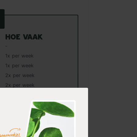
Hoe vaak
-
1x per week
1x per week
2x per week
2x per week
htlijn
10 tot 15 mm water per
 je gazon plaatsen. Zo kan je