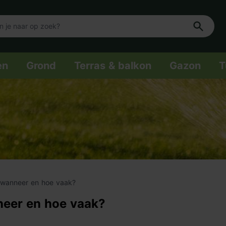
en
Grond
Terras & balkon
Gazon
T
 wanneer en hoe vaak?
neer en hoe vaak?