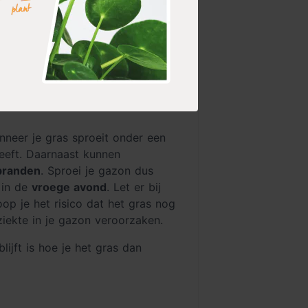
roeien, is het goed om te weten
nneer je gras sproeit onder een
heeft. Daarnaast kunnen
branden
. Sproei je gazon dus
 in de
vroege avond
. Let er bij
loop je het risico dat het gras nog
iekte in je gazon veroorzaken.
ijft is hoe je het gras dan