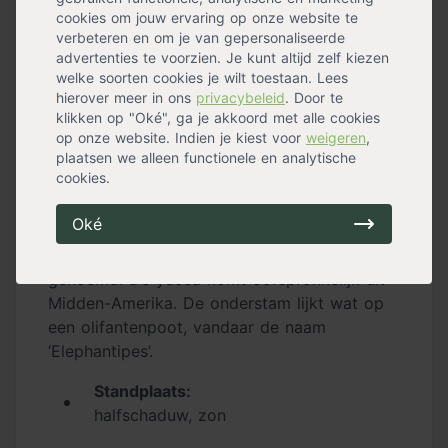
cookies om jouw ervaring op onze website te
verbeteren en om je van gepersonaliseerde
advertenties te voorzien. Je kunt altijd zelf kiezen
welke soorten cookies je wilt toestaan. Lees
hierover meer in ons
privacybeleid
. Door te
klikken op "Oké", ga je akkoord met alle cookies
op onze website. Indien je kiest voor
weigeren
,
5. Yucca ‘Elephantipes’
plaatsen we alleen functionele en analytische
cookies.
Om je urban jungle wat stoerder te maken,
kies je voor de
yucca ‘Elephantipes’
. Deze
Oké
stoere kamerplant heeft een exotische
uitstraling en wordt ook wel palmlelie
genoemd. De yucca komt oorspronkelijk uit
Midden-Amerika. De onderstam lijkt wat op
een olifantenpoot, vandaar de naam
‘Elephantipes’.
Standplaats:
halfschaduw, zon