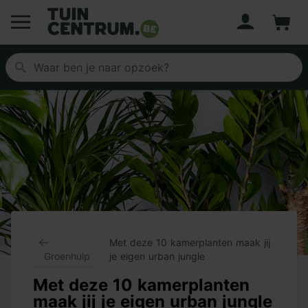
Account
Winke
Logo Tuincentrum.be
Met deze 10 kamerplanten maak jij
Groenhulp
je eigen urban jungle
Met deze 10 kamerplanten
maak jij je eigen urban jungle