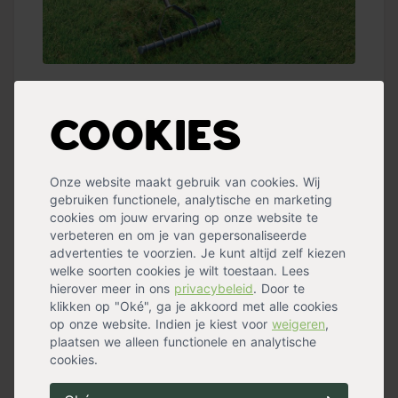
Geef klaver geen tweede kans
Cookies
Na het klaver verwijderen uit je gazon wil je
zeker weten dat de klaver niet terugkomt.
Met de onkruidbestrijders heb je een goed
Onze website maakt gebruik van cookies. Wij
begin gemaakt, maar om het probleem voor
gebruiken functionele, analytische en marketing
eens en voor altijd op te lossen moet je meer
cookies om jouw ervaring op onze website te
stappen ondernemen. Dan hoef jij je nooit
verbeteren en om je van gepersonaliseerde
advertenties te voorzien. Je kunt altijd zelf kiezen
meer af te vragen: ‘Hoe krijg ik klaver uit
welke soorten cookies je wilt toestaan. Lees
mijn gazon?’ De sleutel zit in het goed
hierover meer in ons
privacybeleid
. Door te
onderhouden van je gazon
. Niet alleen
klikken op "Oké", ga je akkoord met alle cookies
bestrijd je zo klaver, ook ander onkruid krijgt
op onze website. Indien je kiest voor
weigeren
,
minder de kans. En een prachtig en dicht
plaatsen we alleen functionele en analytische
cookies.
groen gazon ziet er ook gewoon mooier uit.
We geven je een aantal tips waar je direct