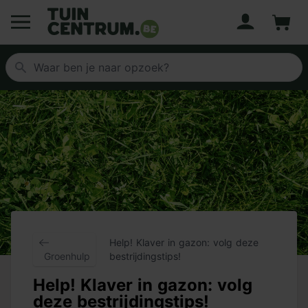
Account
Winke
Logo Tuincentrum.be
Help! Klaver in gazon: volg deze
Groenhulp
bestrijdingstips!
Help! Klaver in gazon: volg
deze bestrijdingstips!